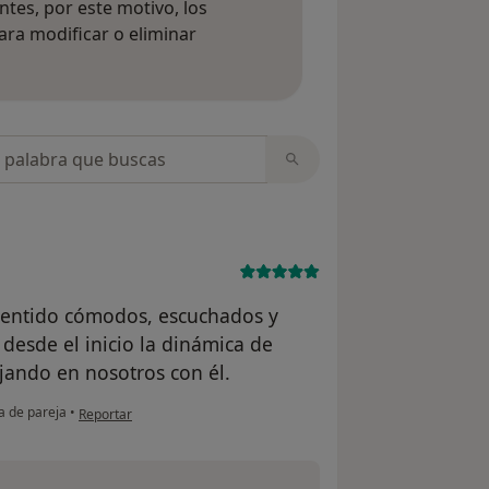
tes, por este motivo, los
ara modificar o eliminar
mación sobre opiniones
opiniones
entido cómodos, escuchados y
desde el inicio la dinámica de
ajando en nosotros con él.
en opinión del usuario A.R
a de pareja
•
Reportar