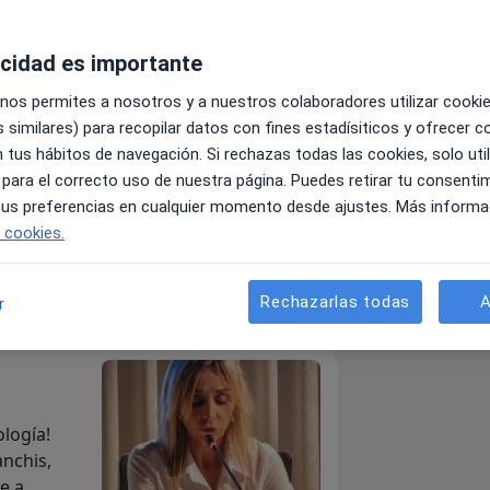
acidad es importante
 nos permites a nosotros y a nuestros colaboradores utilizar cooki
 similares) para recopilar datos con fines estadísiticos y ofrecer 
es
 tus hábitos de navegación. Si rechazas todas las cookies, solo uti
 para el correcto uso de nuestra página. Puedes retirar tu consenti
 tus preferencias en cualquier momento desde ajustes. Más informa
Enviar mensaje
e cookies.
cios
Especialistas & aseguradoras
Consultas
Opi
Rechazarlas todas
A
r
ología!
anchis,
e a