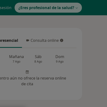
 sesión
¿Eres profesional de la salud?
presencial
Consulta online
resencial
Consulta online
Mañana
Sáb
Dom
Lun
Mar
7 Ago
8 Ago
9 Ago
10 Ago
11 Ag
entro aún no ofrece la reserva online
de cita