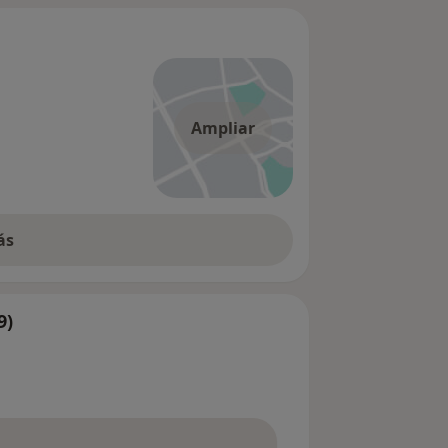
Ampliar
ás
9)