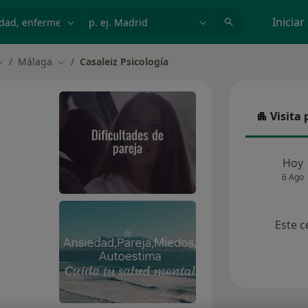
dad, enfermedad o nombre
p. ej. Madrid
Iniciar
Málaga
Casaleiz Psicología
ambiar de ciudad
Cambiar de ciudad
Visita 
Visita p
Hoy
6 Ago
Este c