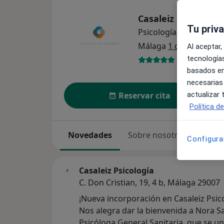
Casaleiz Psicología
Tu priv
Psicología
ver más
Málaga
1 dirección
Al aceptar,
tecnologías
279 opinion
basados en
necesarias
actualizar
Reservar cita
Política d
Novedades
Sobre nosotros
Servi
Configura
Casaleiz Psicología
C. Don Cristian, 19, 4 b, Málaga 29007
¡Nueva incorporación en Casaleiz Psic
Nos alegra dar la bienvenida a Nora S
Psicóloga General Sanitaria, que se un