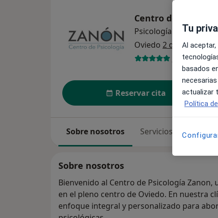
Centro de Psicolog
Tu priv
Psicología
ver más
Oviedo
2 direcciones
Al aceptar,
tecnologías
134 opinion
basados en
necesarias
actualizar
Reservar cita
Política d
Sobre nosotros
Servicios
Especia
Configura
Sobre nosotros
Bienvenido al Centro de Psicología Zanon, 
en el pleno centro de Oviedo. En nuestra cl
enfoque integral y personalizado para abo
psicológicas.