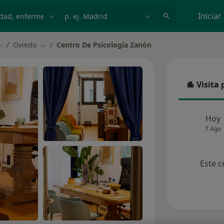
dad, enfermedad o nombre
p. ej. Madrid
Iniciar
Oviedo
Centro De Psicología Zanón
ambiar de ciudad
Cambiar de ciudad
Visita 
Visita p
Hoy
7 Ago
Este c