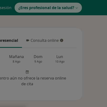
 sesión
¿Eres profesional de la salud?
presencial
Consulta online
resencial
Consulta online
Mañana
Dom
Lun
Mar
Mié
8 Ago
9 Ago
10 Ago
11 Ago
12 Ag
entro aún no ofrece la reserva online
de cita