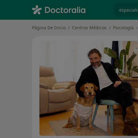
especiali
Página De Inicio
Centros Médicos
Psicología
C