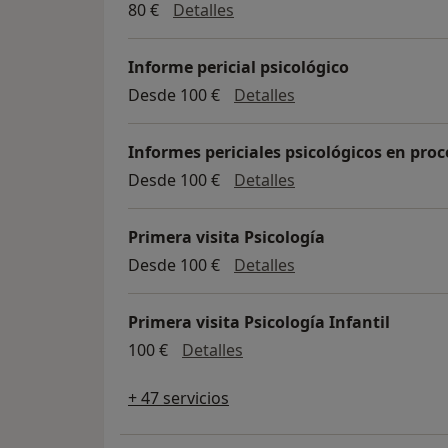
esperamos poder acompañarle en el proces
Consulta de Psicología Sanit
80 €
Detalles
Informe pericial psicológico
Informe pericial psi
Desde 100 €
Detalles
Informes periciales psicológicos en proc
Informes periciales 
Desde 100 €
Detalles
Primera visita Psicología
Primera visita Psico
Desde 100 €
Detalles
Primera visita Psicología Infantil
Primera visita Psicología In
100 €
Detalles
+ 47 servicios