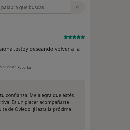
opiniones
sional,estoy deseando volver a la
en opinión del usuario Ana belen
sicología
•
Reportar
tu confianza. Me alegra que estés
sitiva. Es un placer acompañarte
lta de Oviedo. ¡Hasta la próxima