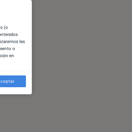
es (o
contenidos
lizaremos las
miento o
ción en
ceptar