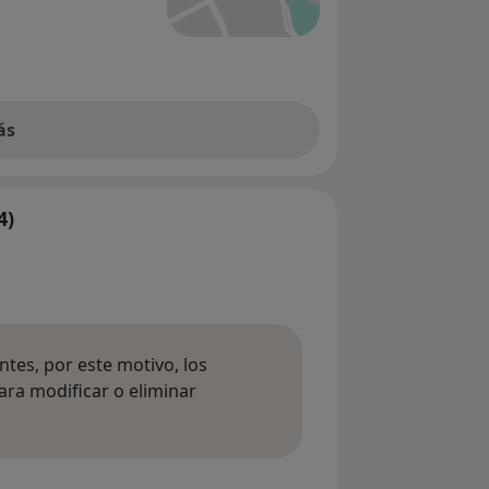
ás
4)
tes, por este motivo, los
ara modificar o eliminar
mación sobre opiniones