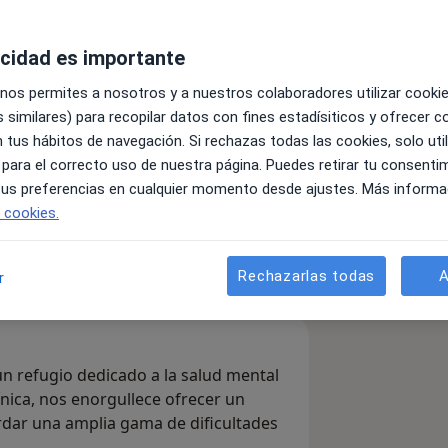
ía Zanón
acidad es importante
 nos permites a nosotros y a nuestros colaboradores utilizar cooki
 similares) para recopilar datos con fines estadísiticos y ofrecer 
es
 tus hábitos de navegación. Si rechazas todas las cookies, solo uti
 para el correcto uso de nuestra página. Puedes retirar tu consenti
 tus preferencias en cualquier momento desde ajustes. Más informa
Enviar mensaje
e cookies.
listas & aseguradoras
Consultas
Opiniones
Rechazarlas todas
A
r
un refugio dedicado a la salud mental
ínica, nos enorgullece ofrecer un
rdar una amplia gama de dificultades