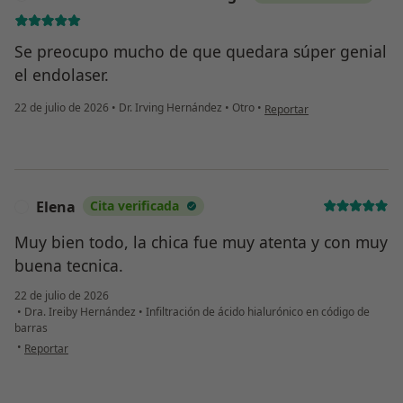
Se preocupo mucho de que quedara súper genial
el endolaser.
en opinión del usuario Dem
22 de julio de 2026
•
Dr. Irving Hernández
•
Otro
•
Reportar
Elena
Cita verificada
E
Muy bien todo, la chica fue muy atenta y con muy
buena tecnica.
22 de julio de 2026
•
Dra. Ireiby Hernández
•
Infiltración de ácido hialurónico en código de
barras
en opinión del usuario Elena
•
Reportar