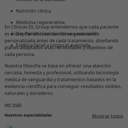
Nutrición clínica.
Medicina regenerativa.
En Clínicas DL Group entendemos que cada paciente
es único. Por ello realizamos una valoración
Depilación láser de última generación.
personalizada antes de cada tratamiento, diseñando
Estética facial y corporal avanzada.
planes adaptados a las necesidades y objetivos de
cada persona.
Nuestra filosofía se basa en ofrecer una atención
cercana, honesta y profesional, utilizando tecnología
médica de vanguardia y tratamientos basados en la
evidencia científica para conseguir resultados visibles,
naturales y duraderos.
Acerca de nosotros
ver más
Nuestras especialidades
Mostrar todos