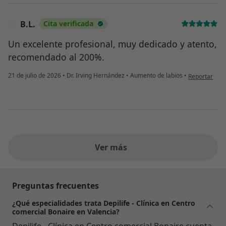
B.L.
Cita verificada
B
Un excelente profesional, muy dedicado y atento,
recomendado al 200%.
en opinión del
21 de julio de 2026
•
Dr. Irving Hernández
•
Aumento de labios
•
Reportar
Ver más
Preguntas frecuentes
¿Qué especialidades trata Depilife - Clínica en Centro
comercial Bonaire en Valencia?
Depilife - Clínica en Centro comercial Bonaire cuenta