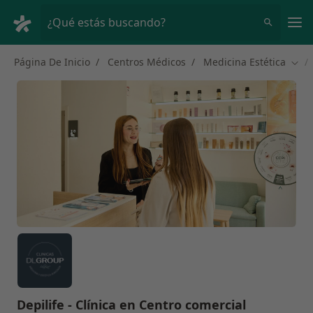
Men
¿Qué estás buscando?
Página De Inicio
Centros Médicos
Medicina Estética
Camb
Depilife - Clínica en Centro comercial