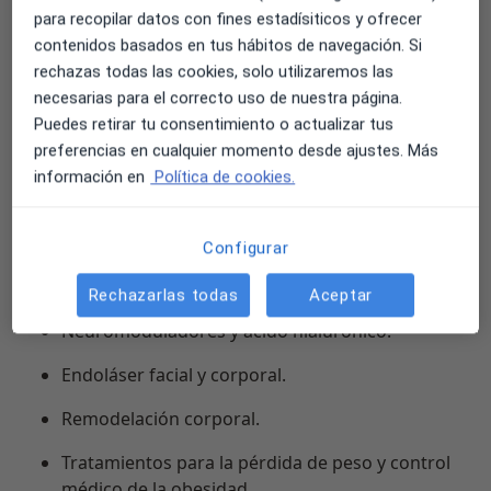
para recopilar datos con fines estadísiticos y ofrecer
Nacemos de la evolución de
Depilife España
, una
contenidos basados en tus hábitos de navegación. Si
marca ampliamente reconocida en el sector de la
rechazas todas las cookies, solo utilizaremos las
depilación láser y la estética. Hoy damos un paso más
necesarias para el correcto uso de nuestra página.
para convertirnos en
Clínicas DL Group
, ampliando
Puedes retirar tu consentimiento o actualizar tus
nuestra oferta hacia una medicina estética integral
preferencias en cualquier momento desde ajustes. Más
donde la salud, la belleza y el bienestar trabajan de la
información en
Política de cookies.
mano.
Entre nuestros tratamientos destacan:
Configurar
Medicina estética facial y corporal.
Rechazarlas todas
Aceptar
Neuromoduladores y ácido hialurónico.
Endoláser facial y corporal.
Remodelación corporal.
Tratamientos para la pérdida de peso y control
médico de la obesidad.