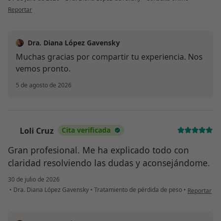
en opinión del usuario E.P.
Reportar
Dra. Diana López Gavensky
Muchas gracias por compartir tu experiencia. Nos
vemos pronto.
5 de agosto de 2026
Loli Cruz
Cita verificada
L
Gran profesional. Me ha explicado todo con
claridad resolviendo las dudas y aconsejándome.
30 de julio de 2026
en opinión d
•
Dra. Diana López Gavensky
•
Tratamiento de pérdida de peso
•
Reportar