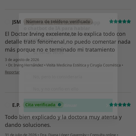
Continuar
JSM
Número de teléfono verificado
J
El Doctor Irving excelente,te lo explica todo con
detalle trato fenomenal,no puedo comentar nada
más porque no e terminado mi tratamiento
3 de agosto de 2026
•
Dr. Irving Hernández
•
Visita Medicina Estética y Cirugía Cosmética
•
en opinión del usuario JSM
Reportar
E.P.
Cita verificada
E
Todo bien explicado y la doctora muy atenta y
dando soluciones.
31 de julio de 2026
•
Dra. Diana López Gavensky
•
Consulta online
•