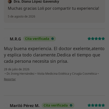
Dra. Diana López Gavensky
Muchas gracias Loli por compartir tu experiencia!
5 de agosto de 2026
M.R.G
Cita verificada
M
Muy buena experiencia. El doctor exelente,atento
y esplica todo claramente.Dedica el tiempo que
cada persona necesita sin prisa.
28 de julio de 2026
•
Dr. Irving Hernández
•
Visita Medicina Estética y Cirugía Cosmética
•
en opinión del usuario M.R.G
Reportar
Mariló Pérez M.
Cita verificada
M