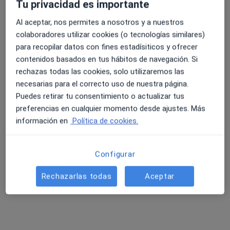
Tu privacidad es importante
·
Médico estético, Anestesista, Angiólogo y cirujano vascular
Ver más
Al aceptar, nos permites a nosotros y a nuestros
colaboradores utilizar cookies (o tecnologías similares)
999 opiniones
para recopilar datos con fines estadísiticos y ofrecer
Avenida Vicente Ferri 19, Canals
•
Mapa
contenidos basados en tus hábitos de navegación. Si
Clínica Soriano
rechazas todas las cookies, solo utilizaremos las
Ningún profesional de este centro tiene citas disponibles
necesarias para el correcto uso de nuestra página.
Puedes retirar tu consentimiento o actualizar tus
Mostrar perfil
preferencias en cualquier momento desde ajustes. Más
información en
Política de cookies.
Configurar
Rechazarlas todas
Aceptar
Clínica Dr. Balaguer