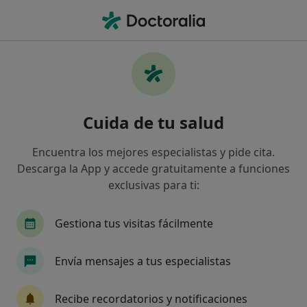
Men
Medicina Estética • Xàtiva, Valencia
Filtros
• 1
Mapa
Centros médicos de Medicina Estética en
Cuida de tu salud
Xàtiva
Así organizamos los resultados
Encuentra los mejores especialistas y pide cita.
Descarga la App y accede gratuitamente a funciones
exclusivas para ti:
Gestiona tus visitas fácilmente
Envía mensajes a tus especialistas
Centro Clínico Torrent
Recibe recordatorios y notificaciones
Médico estético, Dietista nutricionista