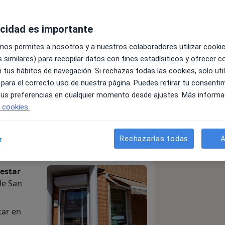
 Psicología y Bienestar
acidad es importante
dirección
 nos permites a nosotros y a nuestros colaboradores utilizar cooki
 similares) para recopilar datos con fines estadísiticos y ofrecer 
es
 tus hábitos de navegación. Si rechazas todas las cookies, solo uti
 para el correcto uso de nuestra página. Puedes retirar tu consenti
 tus preferencias en cualquier momento desde ajustes. Más informa
Enviar mensaje
e cookies.
cios
Especialistas & aseguradoras
Consultas
Opi
Rechazarlas todas
A
r
nestar
de San
tar en