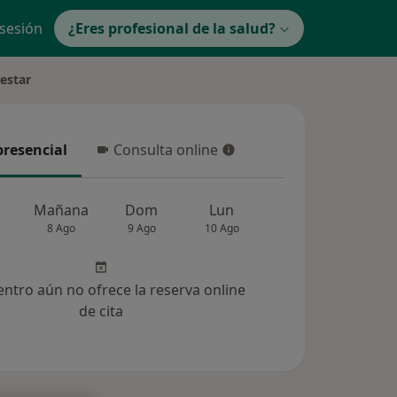
 sesión
¿Eres profesional de la salud?
nestar
presencial
Consulta online
resencial
Consulta online
Mañana
Dom
Lun
Mar
Mié
8 Ago
9 Ago
10 Ago
11 Ago
12 Ag
entro aún no ofrece la reserva online
de cita