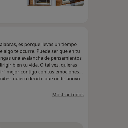
palabras, es porque llevas un tiempo
 algo te ocurre. Puede ser que en tu
tengas una avalancha de pensamientos
rigir bien tu vida. O tal vez, quieras
ir” mejor contigo con tus emociones,
mites, quiero decirte que pedir apoyo
e mereces estar bien. Te comprendo y
Mostrar todos