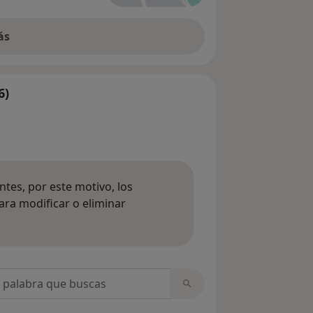
ás
6)
tes, por este motivo, los
ara modificar o eliminar
mación sobre opiniones
opiniones