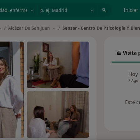
dad, enfermedad o nombre
p. ej. Madrid
Iniciar
Alcázar De San Juan
Sensar - Centro De Psicología Y Bie
ambiar de ciudad
Cambiar de ciudad
Visita 
Visita p
Hoy
7 Ago
Este c