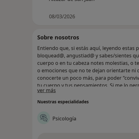
08/03/2026
Sobre nosotros
Entiendo que, si estás aquí, leyendo estas 
bloquead@, angustiad@ y sabes/sientes que
cuerpo o en tu cabeza notes molestias, o 
o emociones que no te dejan orientarte ni di
conocerte un poco más, para poder “conviv
tu cuerpo y tus pensamientos. Si me lo per
Acerca de nosotros
ver más
es válido y totalmente necesario, porque t
te acompaño.
Nuestras especialidades
Psicología