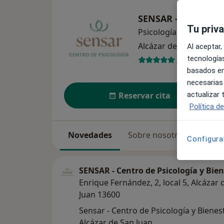
SENSAR - Centro de
Tu priv
Psicología
ver más
Alcázar de San Juan
1 
Al aceptar,
tecnologías
246 opinion
basados en
necesarias
actualizar
Reservar cita
Política d
Novedades
Sobre nosotros
Servi
Configura
SENSAR - Centro de Psicología y Bie
Enrique Fernández, 2, local 5, Alcázar 
Juan 13600
Sensar - Centro de Psicología y Bienes
Alcázar de San Juan