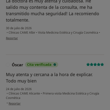
La doctora es muy atenta y cuidadosa. He
salido muy contenta de la consulta, me ha
transmitido mucha seguridad! La recomiendo
totalmente.
30 de julio de 2026
•
Clínicas CAME Albir
•
Visita Medicina Estética y Cirugía Cosmética
•
en opinión del usuario T
Reportar
Óscar
Cita verificada
Ó
Muy atenta y cercana a la hora de explicar.
Todo muy bien
24 de julio de 2026
•
Clínicas CAME Alicante
•
Primera visita Medicina Estética y Cirugía
Cosmética
en opinión del usuario Óscar
•
Reportar