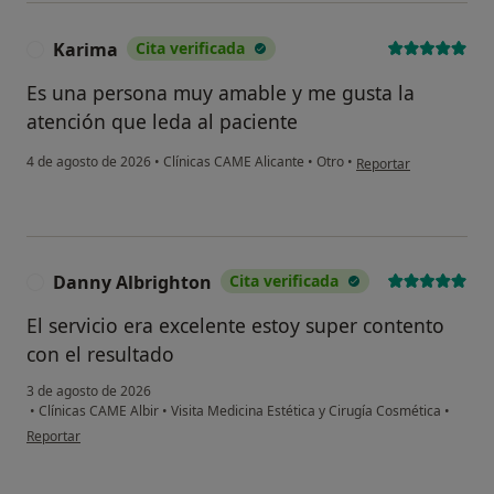
Karima
Cita verificada
K
Es una persona muy amable y me gusta la
atención que leda al paciente
en opinión del usuario
4 de agosto de 2026
•
Clínicas CAME Alicante
•
Otro
•
Reportar
Danny Albrighton
Cita verificada
D
El servicio era excelente estoy super contento
con el resultado
3 de agosto de 2026
•
Clínicas CAME Albir
•
Visita Medicina Estética y Cirugía Cosmética
•
en opinión del usuario Danny Albrighton
Reportar