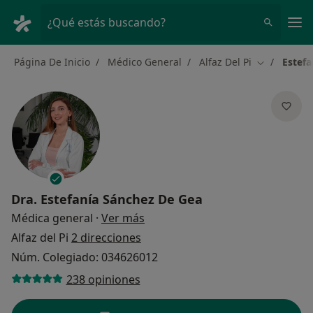
Men
¿Qué estás buscando?
Página De Inicio
Médico General
Alfaz Del Pi
Estefa
Cambiar de
Dra.
Estefanía Sánchez De Gea
sobre las especializaciones
Médica general
·
Ver más
Alfaz del Pi
2 direcciones
Núm. Colegiado: 034626012
238 opiniones