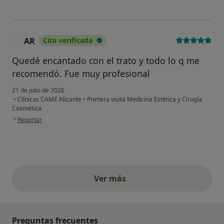
AR
Cita verificada
A
Quedé encantado con el trato y todo lo q me
recomendó. Fue muy profesional
21 de julio de 2026
•
Clínicas CAME Alicante
•
Primera visita Medicina Estética y Cirugía
Cosmética
en opinión del usuario AR
•
Reportar
Ver más
opiniones anteriores
Preguntas frecuentes