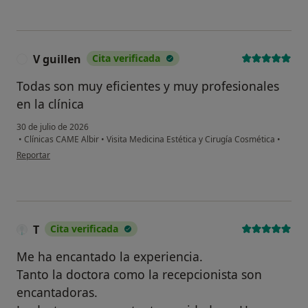
V guillen
Cita verificada
V
Todas son muy eficientes y muy profesionales
en la clínica
30 de julio de 2026
•
Clínicas CAME Albir
•
Visita Medicina Estética y Cirugía Cosmética
•
en opinión del usuario V guillen
Reportar
T
Cita verificada
Me ha encantado la experiencia.
Tanto la doctora como la recepcionista son
encantadoras.