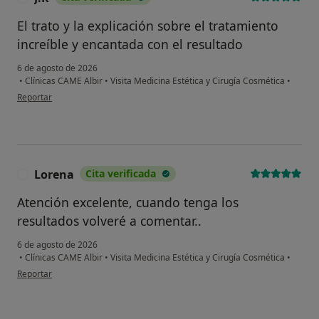
El trato y la explicación sobre el tratamiento
increíble y encantada con el resultado
6 de agosto de 2026
•
Clínicas CAME Albir
•
Visita Medicina Estética y Cirugía Cosmética
•
en opinión del usuario J.R
Reportar
Lorena
Cita verificada
L
Atención excelente, cuando tenga los
resultados volveré a comentar..
6 de agosto de 2026
•
Clínicas CAME Albir
•
Visita Medicina Estética y Cirugía Cosmética
•
en opinión del usuario Lorena
Reportar