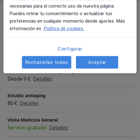
necesarias para el correcto uso de nuestra página.
Servicios y precios
Puedes retirar tu consentimiento o actualizar tus
preferencias en cualquier momento desde ajustes. Más
Consulta online
información en
Política de cookies.
50 €
Detalles
Primera visita Medicina Estética y Cirugía Cosmética
Configurar
Desde 50 €
Detalles
Rechazarlas todas
Aceptar
Visita Medicina Estética y Cirugía Cosmética
Desde 0 €
Detalles
Estudio antiaging
80 €
Detalles
Visita Medicina General
Servicio gratuito
Detalles