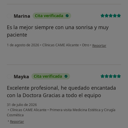
Marina
Cita verificada
M
Es la mejor siempre con una sonrisa y muy
paciente
en opinión del usuario
1 de agosto de 2026
•
Clínicas CAME Alicante
•
Otro
•
Reportar
Mayka
Cita verificada
M
Excelente profesional, he quedado encantada
con la Doctora Gracias a todo el equipo
31 de julio de 2026
•
Clínicas CAME Alicante
•
Primera visita Medicina Estética y Cirugía
Cosmética
en opinión del usuario Mayka
•
Reportar