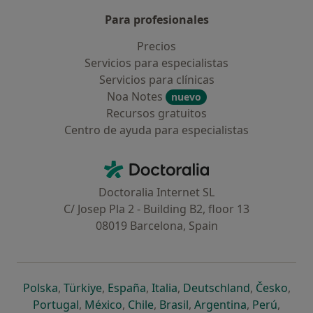
Para profesionales
Precios
Servicios para especialistas
Servicios para clínicas
Noa Notes
nuevo
Recursos gratuitos
Centro de ayuda para especialistas
Contacto
Doctoralia - Página de inicio
Doctoralia Internet SL
C/ Josep Pla 2 - Building B2, floor 13
08019 Barcelona, Spain
se abre en una nueva pestaña
se abre en una nueva pestaña
se abre en una nueva pestaña
se abre en una nueva pes
se abre en 
se a
Polska
,
Türkiye
,
España
,
Italia
,
Deutschland
,
Česko
,
se abre en una nueva pestaña
se abre en una nueva pestaña
se abre en una nueva pestaña
se abre en una nueva p
se abre en 
se abr
Portugal
,
México
,
Chile
,
Brasil
,
Argentina
,
Perú
,