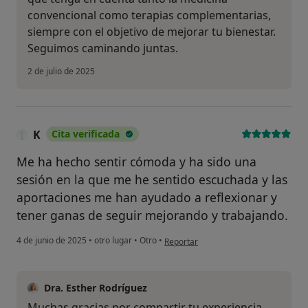
convencional como terapias complementarias,
siempre con el objetivo de mejorar tu bienestar.
Seguimos caminando juntas.
2 de julio de 2025
K
Cita verificada
Me ha hecho sentir cómoda y ha sido una
sesión en la que me he sentido escuchada y las
aportaciones me han ayudado a reflexionar y
tener ganas de seguir mejorando y trabajando.
en opinión del usuario K
4 de junio de 2025
•
otro lugar
•
Otro
•
Reportar
Dra. Esther Rodríguez
Muchas gracias por compartir tu experiencia.