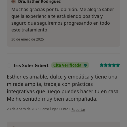
Dra. Esther Rodríguez
Muchas gracias por tu opinión. Me alegra saber
que la experiencia te está siendo positiva y
seguro que seguiremos progresando en todo
este tratamiento.
30 de enero de 2025
Iris Soler Gibert
Cita verificada
I
Esther es amable, dulce y empática y tiene una
mirada amplia, trabaja con prácticas
integrativas que luego puedes hacer tu en casa.
Me he sentido muy bien acompañada.
en opinión del usuario Iris Soler Gi
23 de enero de 2025
•
otro lugar
•
Otro
•
Reportar