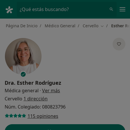
Men
¿Qué estás buscando?
Página De Inicio
Médico General
Cervello
Esther R
Cambiar de ci
Dra.
Esther Rodríguez
sobre las especializaciones
Médica general
·
Ver más
Cervello
1 dirección
Núm. Colegiado: 080823796
115 opiniones