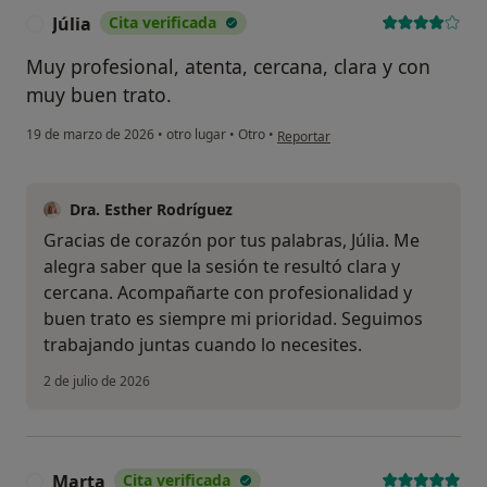
Júlia
Cita verificada
J
Muy profesional, atenta, cercana, clara y con
muy buen trato.
en opinión del usuario Júlia
19 de marzo de 2026
•
otro lugar
•
Otro
•
Reportar
Dra. Esther Rodríguez
Gracias de corazón por tus palabras, Júlia. Me
alegra saber que la sesión te resultó clara y
cercana. Acompañarte con profesionalidad y
buen trato es siempre mi prioridad. Seguimos
trabajando juntas cuando lo necesites.
2 de julio de 2026
Marta
Cita verificada
M