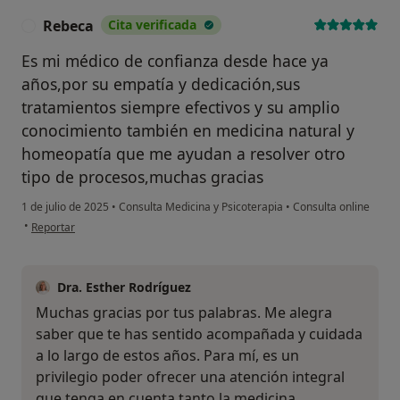
Rebeca
Cita verificada
R
Es mi médico de confianza desde hace ya
años,por su empatía y dedicación,sus
tratamientos siempre efectivos y su amplio
conocimiento también en medicina natural y
homeopatía que me ayudan a resolver otro
tipo de procesos,muchas gracias
1 de julio de 2025
•
Consulta Medicina y Psicoterapia
•
Consulta online
en opinión del usuario Rebeca
•
Reportar
Dra. Esther Rodríguez
Muchas gracias por tus palabras. Me alegra
saber que te has sentido acompañada y cuidada
a lo largo de estos años. Para mí, es un
privilegio poder ofrecer una atención integral
que tenga en cuenta tanto la medicina