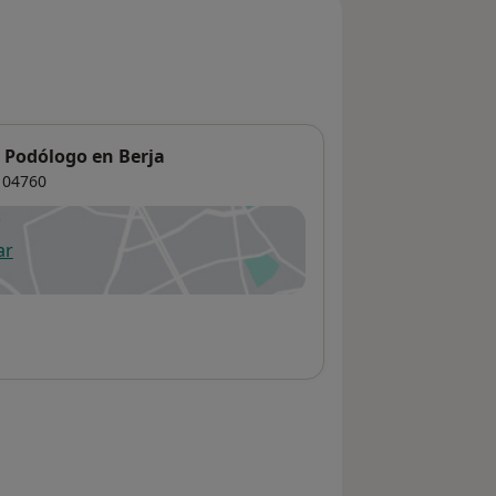
u Podólogo en Berja
04760
ar
 abre en una nueva pestaña