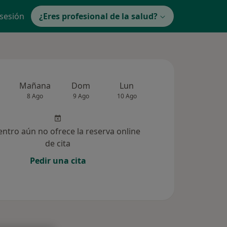
 sesión
¿Eres profesional de la salud?
Mañana
Dom
Lun
Mar
Mié
8 Ago
9 Ago
10 Ago
11 Ago
12 Ag
entro aún no ofrece la reserva online
de cita
Pedir una cita
lucionadas (50)