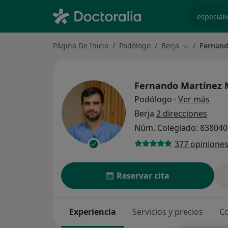
especiali
Página De Inicio
Podólogo
Berja
Fernand
Cambiar de 
Fernando Martínez 
sobr
Podólogo
·
Ver más
Berja
2 direcciones
Núm. Colegiado: 83804
377 opinione
Reservar cita
Experiencia
Servicios y precios
Co