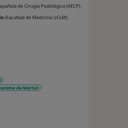
spañola de Cirugía Podológica (AECP).
lo
(Facultad de Medicina UCLM).
 Cirugía (UEM, Sevilla, UCAM).
y Tindouf) y divulgador en medios
)
euroma de Morton
_diseases