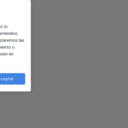
es (o
contenidos
lizaremos las
miento o
ción en
ceptar