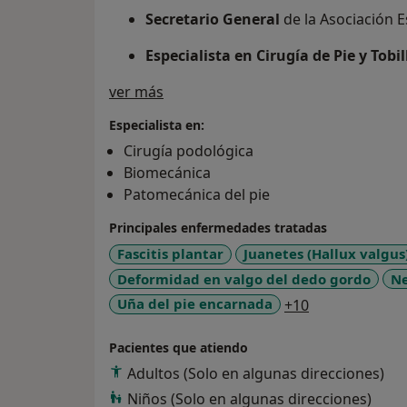
Secretario General
de la Asociación E
Especialista en Cirugía de Pie y Tobil
Sobre mí
ver más
Profesor Universitario
en Másteres de
Especialista en:
Cooperante Internacional
(Honduras 
(Canal Sur).
Cirugía podológica
Biomecánica
Patomecánica del pie
Principales enfermedades tratadas
Fascitis plantar
Juanetes (Hallux valgus
Deformidad en valgo del dedo gordo
N
a11y_sr_more
Uña del pie encarnada
+10
Pacientes que atiendo
Adultos (Solo en algunas direcciones)
Niños (Solo en algunas direcciones)