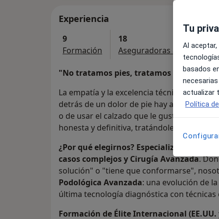
Experiencia
Tu priv
9
18
Al aceptar,
Formación
Aseguradoras aceptadas
tecnologías
basados en
"No tratamos pies, tratamos a personas 
necesarias
La empatía y la excelencia técnica son los 
actualizar
detrás de un dolor de pie hay alguien que 
Política d
o de usar el calzado que le gusta. Mi objeti
honesta y definitiva, tratándole tal y como
Configura
¿Por qué elegirnos? Especialización y Va
casos complejos y Cirugía Avanzada
. Don
solución" o "tiene que conformarse", noso
Podológica Avanzada
: una evolución de l
última tecnología diagnóstica con técnicas
Formación de Élite Internacional (EE.UU.