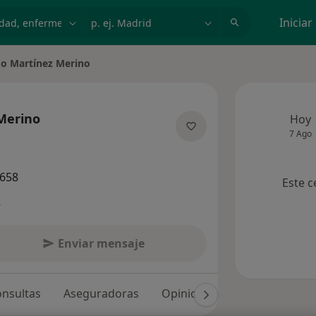
dad, enfermedad o nombre
p. ej. Madrid
Iniciar
o Martínez Merino
ciudad
Merino
Hoy
7 Ago
e las especializaciones
0658
Este c
s
Enviar mensaje
nsultas
Aseguradoras
Opiniones (377)
Dudas so