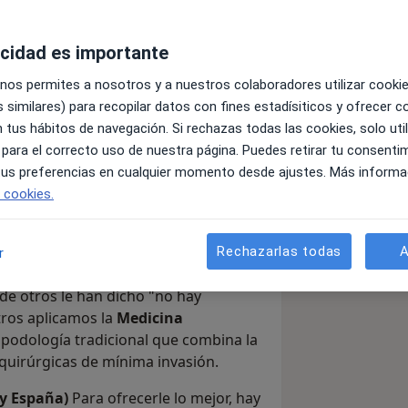
acidad es importante
 nos permites a nosotros y a nuestros colaboradores utilizar cooki
 similares) para recopilar datos con fines estadísiticos y ofrecer 
 tus hábitos de navegación. Si rechazas todas las cookies, solo uti
que quieren recuperar su vida."
 para el correcto uso de nuestra página. Puedes retirar tu consenti
pilares de mi consulta. Entiendo que
 tus preferencias en cualquier momento desde ajustes. Más informa
ha dejado de caminar, de hacer deporte
e cookies.
vo es ofrecerle una solución real,
 me gustaría que me trataran a mí.
Rechazarlas todas
A
r
nguardia
Nos hemos especializado en
de otros le han dicho "no hay
tros aplicamos la
Medicina
a podología tradicional que combina la
 quirúrgicas de mínima invasión.
 y España)
Para ofrecerle lo mejor, hay