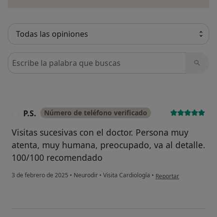
Busca en opiniones
P.S.
Número de teléfono verificado
P
Visitas sucesivas con el doctor. Persona muy
atenta, muy humana, preocupado, va al detalle.
100/100 recomendado
en opinión del usuario P
3 de febrero de 2025
•
Neurodir
•
Visita Cardiología
•
Reportar