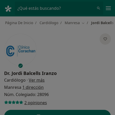
Men
¿Qué estás buscando?
Página De Inicio
Cardiólogo
Manresa
Jordi Balcells
Cambiar de ciudad
Dr.
Jordi Balcells Iranzo
sobre las especializaciones
Cardiólogo
·
Ver más
Manresa
1 dirección
Núm. Colegiado: 28096
2 opiniones