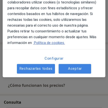
colaboradores utilizar cookies (o tecnologías similares)
Principales enfermedades tratadas
para recopilar datos con fines estadísiticos y ofrecer
Arritmias
Hipertensión
Insuficiencia cardíaca
contenidos basados en tus hábitos de navegación. Si
a11y_sr_more_diseas
Fibrilación auricular
Angina
+5
rechazas todas las cookies, solo utilizaremos las
necesarias para el correcto uso de nuestra página.
Puedes retirar tu consentimiento o actualizar tus
Mostrar más detalles
sobre la experiencia
preferencias en cualquier momento desde ajustes. Más
información en
Política de cookies.
Servicios y precios
Configurar
Visita Cardiología
Detalles
Rechazarlas todas
Aceptar
¿Cómo funcionan los precios?
Consulta