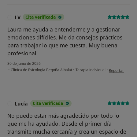
LV
Cita verificada
L
Laura me ayuda a entenderme y a gestionar
emociones difíciles. Me da consejos prácticos
para trabajar lo que me cuesta. Muy buena
profesional.
30 de junio de 2026
en opinión del u
•
Clínica de Psicología Begoña Albalat
•
Terapia individual
•
Reportar
Lucía
Cita verificada
L
No puedo estar más agradecido por todo lo
que me ha ayudado. Desde el primer día
transmite mucha cercanía y crea un espacio de