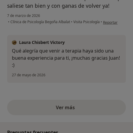
saliese tan bien y con ganas de volver ya!
7 de marzo de 2026
en opinión del us
•
Clínica de Psicología Begoña Albalat
•
Visita Psicología
•
Reportar
Laura Chisbert Victory
Qué alegría que venir a terapia haya sido una
buena experiencia para ti, ¡muchas gracias Juan!
:)
27 de mayo de 2026
Ver más
opiniones anteriores
Preguntas frecuentes