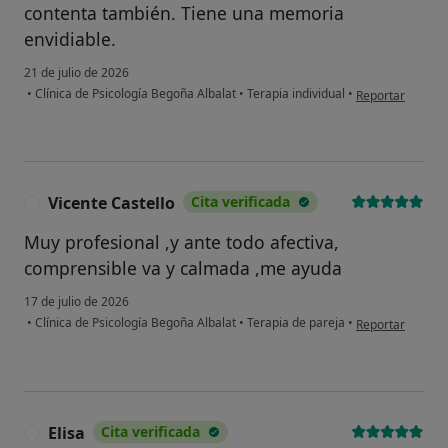
contenta también. Tiene una memoria
envidiable.
21 de julio de 2026
en opinión del u
•
Clínica de Psicología Begoña Albalat
•
Terapia individual
•
Reportar
Vicente Castello
Cita verificada
V
Muy profesional ,y ante todo afectiva,
comprensible va y calmada ,me ayuda
17 de julio de 2026
en opinión del u
•
Clínica de Psicología Begoña Albalat
•
Terapia de pareja
•
Reportar
Elisa
Cita verificada
E