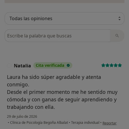
Busca en opiniones
Natalia
Cita verificada
N
Laura ha sido súper agradable y atenta
conmigo.
Desde el primer momento me he sentido muy
cómoda y con ganas de seguir aprendiendo y
trabajando con ella.
29 de julio de 2026
en opinión del u
•
Clínica de Psicología Begoña Albalat
•
Terapia individual
•
Reportar