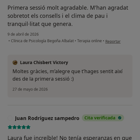
Primera sessió molt agradable. M'han agradat
sobretot els consells i el clima de pau i
tranquil·litat que genera.
9 de abril de 2026
en opinión del usuari
•
Clínica de Psicología Begoña Albalat
•
Terapia online
•
Reportar
Laura Chisbert Victory
Moltes gràcies, m’alegre que t’hages sentit així
des de la primera sessió :)
27 de mayo de 2026
Juan Rodríguez sampedro
Cita verificada
J
Laura fue increíble! No tenía esperanzas en que