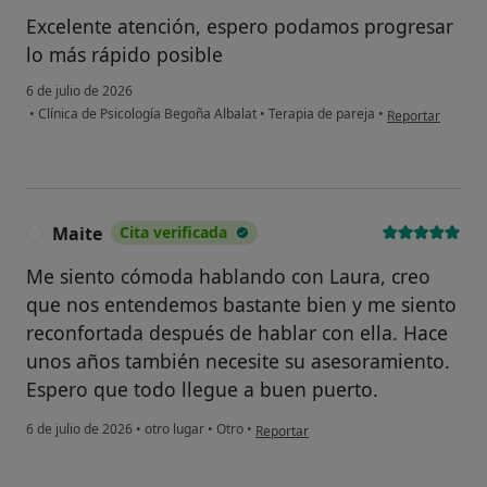
Excelente atención, espero podamos progresar
lo más rápido posible
6 de julio de 2026
en opinión del us
•
Clínica de Psicología Begoña Albalat
•
Terapia de pareja
•
Reportar
Maite
Cita verificada
M
Me siento cómoda hablando con Laura, creo
que nos entendemos bastante bien y me siento
reconfortada después de hablar con ella. Hace
unos años también necesite su asesoramiento.
Espero que todo llegue a buen puerto.
en opinión del usuario Maite
6 de julio de 2026
•
otro lugar
•
Otro
•
Reportar