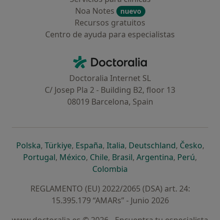
Noa Notes
nuevo
Recursos gratuitos
Centro de ayuda para especialistas
Contacto
Doctoralia - Página de inicio
Doctoralia Internet SL
C/ Josep Pla 2 - Building B2, floor 13
08019 Barcelona, Spain
se abre en una nueva pestaña
se abre en una nueva pestaña
se abre en una nueva pestaña
se abre en una nueva pes
se abre en 
se a
Polska
,
Türkiye
,
España
,
Italia
,
Deutschland
,
Česko
,
se abre en una nueva pestaña
se abre en una nueva pestaña
se abre en una nueva pestaña
se abre en una nueva p
se abre en 
se abr
Portugal
,
México
,
Chile
,
Brasil
,
Argentina
,
Perú
,
se abre en una nueva pe
Colombia
REGLAMENTO (EU) 2022/2065 (DSA) art. 24:
15.395.179 “AMARs” - Junio 2026