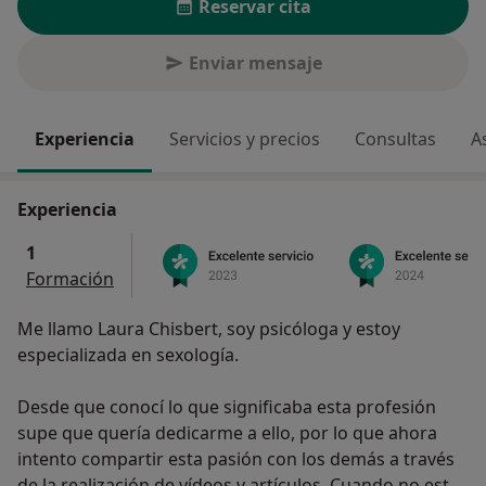
Reservar cita
Enviar mensaje
Experiencia
Servicios y precios
Consultas
A
Experiencia
1
Formación
Me llamo Laura Chisbert, soy psicóloga y estoy
especializada en sexología.
Desde que conocí lo que significaba esta profesión
supe que quería dedicarme a ello, por lo que ahora
intento compartir esta pasión con los demás a través
de la realización de vídeos y artículos. Cuando no estoy