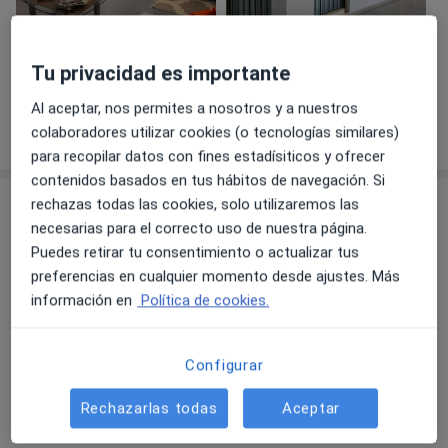
Ver galería (5)
Tu privacidad es importante
Al aceptar, nos permites a nosotros y a nuestros
Mostrar más detalles
colaboradores utilizar cookies (o tecnologías similares)
sobre la experiencia
para recopilar datos con fines estadísiticos y ofrecer
contenidos basados en tus hábitos de navegación. Si
Servicios y precios
rechazas todas las cookies, solo utilizaremos las
necesarias para el correcto uso de nuestra página.
Terapia de pareja
Puedes retirar tu consentimiento o actualizar tus
75 €
Detalles
preferencias en cualquier momento desde ajustes. Más
información en
Política de cookies.
Terapia individual
70 €
Detalles
Configurar
Rechazarlas todas
Aceptar
¿Cómo funcionan los precios?