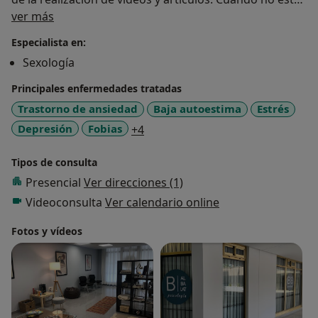
Sobre mí
dedicando tiempo a la psicología, me gusta patinar y
ver más
compartir tiempo con mi familia y amigxs.
Especialista en:
Sexología
Principales enfermedades tratadas
Trastorno de ansiedad
Baja autoestima
Estrés
a11y_sr_more_diseases
Depresión
Fobias
+4
Tipos de consulta
Presencial
Ver direcciones (1)
Videoconsulta
Ver calendario online
Fotos y vídeos