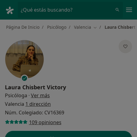
Men
¿Qué estás buscando?
Página De Inicio
Psicólogo
Valencia
Laura Chisbert 
Cambiar de ciudad
Laura Chisbert Victory
sobre las especializaciones
Psicóloga
·
Ver más
Valencia
1 dirección
Núm. Colegiado: CV16369
109 opiniones