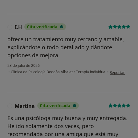
I.H
Cita verificada
I
ofrece un tratamiento muy cercano y amable,
explicándotelo todo detallado y dándote
opciones de mejora
23 de julio de 2026
en opinión del us
•
Clínica de Psicología Begoña Albalat
•
Terapia individual
•
Reportar
Martina
Cita verificada
M
Es una psicóloga muy buena y muy entregada.
He ido solamente dos veces, pero
recomendada por una amiga que está muy