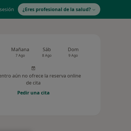
 sesión
¿Eres profesional de la salud?
Mañana
Sáb
Dom
Lun
Mar
7 Ago
8 Ago
9 Ago
10 Ago
11 Ag
entro aún no ofrece la reserva online
de cita
Pedir una cita