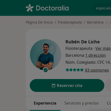
especiali
Página De Inicio
Fisioterapeuta
Barcelona
Cam
Rubén De Liche
Fisioterapeuta
·
Ver más
Barcelona
1 dirección
Núm. Colegiado: CFC 14
83 opiniones
Reservar cita
Experiencia
Servicios y precios
Co