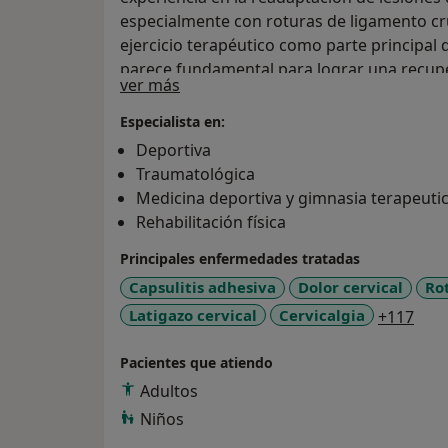
especialmente con roturas de ligamento cruz
ejercicio terapéutico como parte principal 
parece fundamental para lograr una recupe
Sobre mí
ver más
es acompañarte de primera mano y buscar m
mediante el proceso que mejor se adapte a
Especialista en:
Deportiva
Traumatológica
Medicina deportiva y gimnasia terapeuti
Rehabilitación física
Principales enfermedades tratadas
Capsulitis adhesiva
Dolor cervical
Ro
a11y
Latigazo cervical
Cervicalgia
+117
Pacientes que atiendo
Adultos
Niños