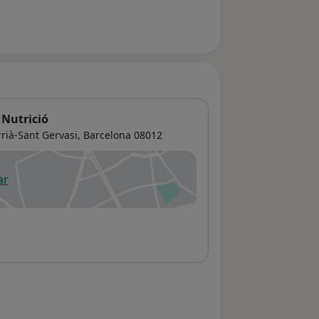
 Nutrició
rrià-Sant Gervasi
,
Barcelona
08012
ar
 abre en una nueva pestaña