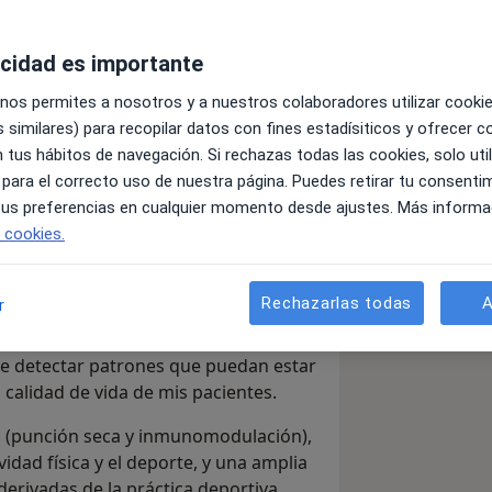
acidad es importante
 nos permites a nosotros y a nuestros colaboradores utilizar cooki
 similares) para recopilar datos con fines estadísiticos y ofrecer 
 tus hábitos de navegación. Si rechazas todas las cookies, solo uti
mas de origen musculoesquelético.
 para el correcto uso de nuestra página. Puedes retirar tu consenti
la solución a tus dolencias y
 tus preferencias en cualquier momento desde ajustes. Más informa
bal para que puedas participar de tu
e cookies.
vamos a hacer y cómo trabajaremos
Rechazarlas todas
A
r
mación y experiencia en rehabilitación y
dividualizadas según las necesidades
 de detectar patrones que puedan estar
 calidad de vida de mis pacientes.
a (punción seca y inmunomodulación),
idad física y el deporte, y una amplia
derivadas de la práctica deportiva,