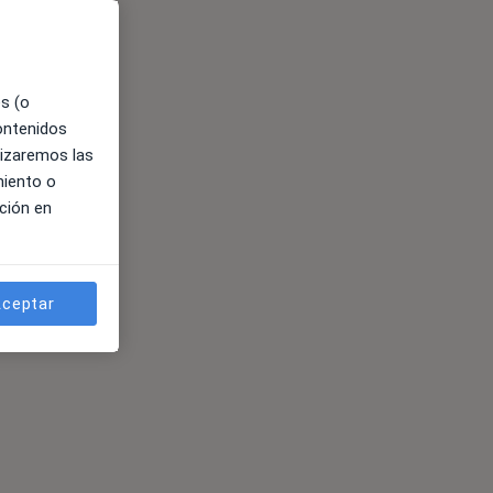
es (o
contenidos
lizaremos las
miento o
ción en
ceptar