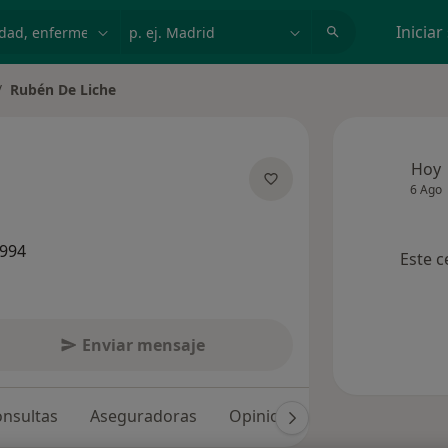
dad, enfermedad o nombre
p. ej. Madrid
Iniciar
Rubén De Liche
biar de ciudad
Hoy
6 Ago
sobre las especializaciones
.994
Este c
Enviar mensaje
nsultas
Aseguradoras
Opiniones (83)