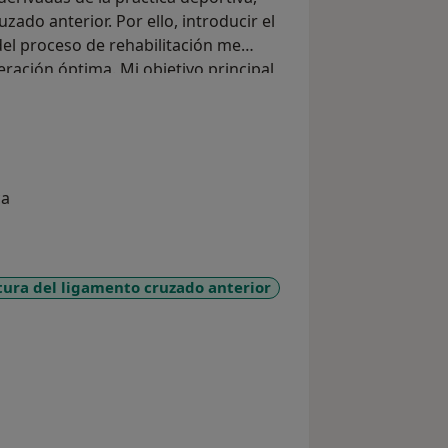
ado anterior. Por ello, introducir el
del proceso de rehabilitación me
ración óptima. Mi objetivo principal
ejorar tu calidad de vida y bienestar
 tus necesidades.
ca
tura del ligamento cruzado anterior
_sr_more_diseases