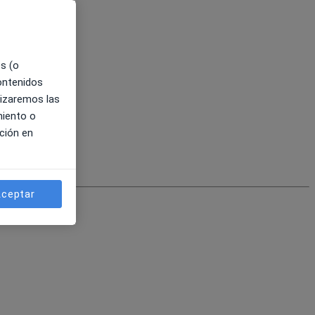
es (o
contenidos
lizaremos las
miento o
ción en
ceptar