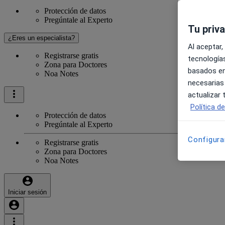
Protección de datos
Pregúntale al Experto
Tu priv
¿Eres un especialista?
Al aceptar,
Registrarse gratis
tecnologías
Zona para Doctores
basados en
Noa Notes
necesarias
actualizar
Política d
Protección de datos
Pregúntale al Experto
Configura
Registrarse gratis
Zona para Doctores
Noa Notes
Iniciar sesión