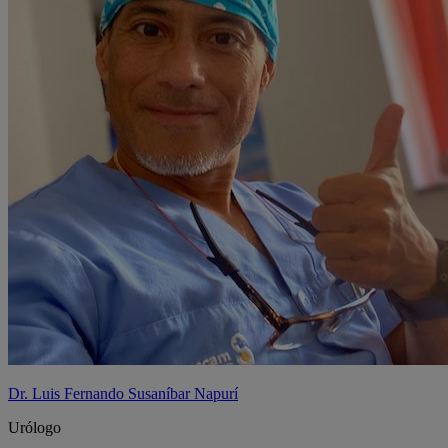
Dr. Luis Fernando Susaníbar Napurí
Urólogo