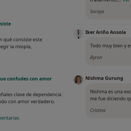
Soraya
siste
Iker Ariño Ansola
en qué consiste este
Todo muy bien y e
gir la miopía,
Byron
Nishma Gurung
que confudes con amor
Nishma es una exc
eñales clave de dependencia
me fue diciendo q
ndo con amor verdadero.
Cristina
entarias