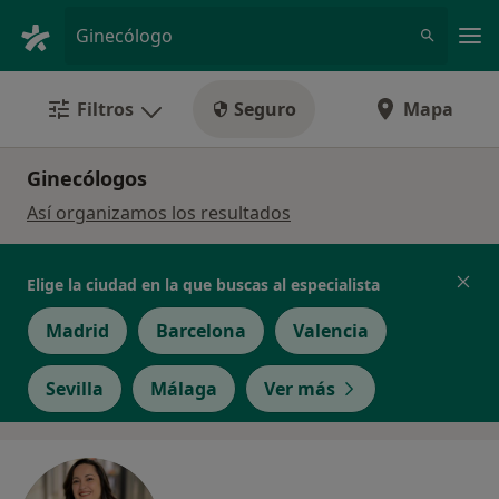
Men
Ginecólogo
Filtros
Seguro
Mapa
Ginecólogos
Así organizamos los resultados
Elige la ciudad en la que buscas al especialista
Madrid
Barcelona
Valencia
Sevilla
Málaga
Ver más