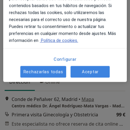
contenidos basados en tus hábitos de navegación. Si
rechazas todas las cookies, solo utilizaremos las
necesarias para el correcto uso de nuestra página.
Dr. Angel Rodriguez Mata Vargas
Puedes retirar tu consentimiento o actualizar tus
preferencias en cualquier momento desde ajustes. Más
·
Ver más
Ginecólogo
información en
Política de cookies.
804 opiniones
Pionero en Ecografia 5d
Configurar
PREVENCION ante todo
Más de 25 años de experiencia
Rechazarlas todas
Aceptar
Dirección
Online
Conde de Peñalver 62, Madrid
•
Mapa
Centro médico Dr. Ángel Rodríguez-Mata Vargas - Madrid
Primera visita Ginecología y Obstetricia
99 €
Este especialista no ofrece reserva de cita online en esta dirección.