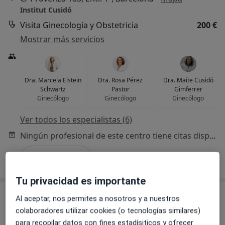
Institut Cusidó
Visita Ginecología y Obstetricia
200 €
Mostrar más servicios
Dra. Marcela Elstein
Dra. Rosa Pérez
Dra. Maite Cusidó
Schwartz
Pastor
Gimferrer
Ginecólogo
Ginecólogo
Ginecólogo
Ver todos los especialistas (6)
Ningún profesional de este centro tiene citas disponibles
Mostrar perfil
Tu privacidad es importante
Al aceptar, nos permites a nosotros y a nuestros
colaboradores utilizar cookies (o tecnologías similares)
para recopilar datos con fines estadísiticos y ofrecer