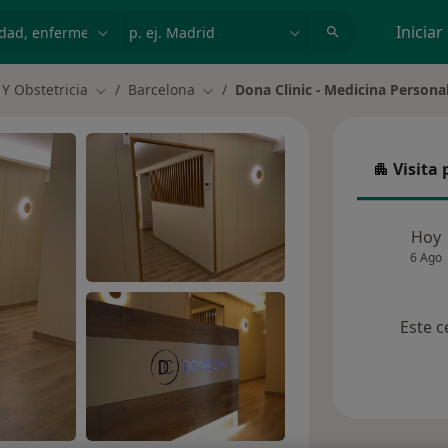
dad, enfermedad o nombre
p. ej. Madrid
Iniciar
 Y Obstetricia
Barcelona
Dona Clinic - Medicina Persona
Cambiar de ciudad
Cambiar de ciudad
Visita 
Visita p
Hoy
6 Ago
Este c