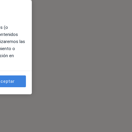
es (o
contenidos
lizaremos las
miento o
ción en
ceptar