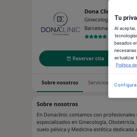
Dona Clinic - Medi
Tu priv
Ginecología y obstetri
Barcelona
1 dirección
Al aceptar,
tecnologías
1509 opinio
basados en
necesarias
actualizar
Reservar cita
Política d
Sobre nosotros
Servicios
Especia
Configura
Sobre nosotros
En Donaclinic contamos con profesionales d
especializados en Ginecología, Obstetricia, 
suelo pélvica y Medicina estética dedicada a