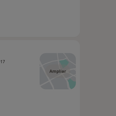
017
Ampliar