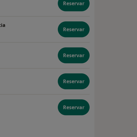
Reservar
icia
cia
Reservar
necología y Obstetricia
Reservar
ica
Reservar
Reservar
nal