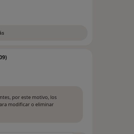
ás
09)
tes, por este motivo, los
ara modificar o eliminar
mación sobre opiniones