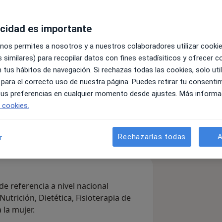
cina Personalizada
acidad es importante
cia
ver más
 nos permites a nosotros y a nuestros colaboradores utilizar cooki
 similares) para recopilar datos con fines estadísiticos y ofrecer 
nes
 tus hábitos de navegación. Si rechazas todas las cookies, solo uti
 para el correcto uso de nuestra página. Puedes retirar tu consenti
 tus preferencias en cualquier momento desde ajustes. Más informa
Enviar mensaje
e cookies.
listas & aseguradoras
Consultas
Opiniones
Rechazarlas todas
A
r
e referencia a nivel nacional
Nutrición, Dietética, Fisioterapia de
 la mujer.