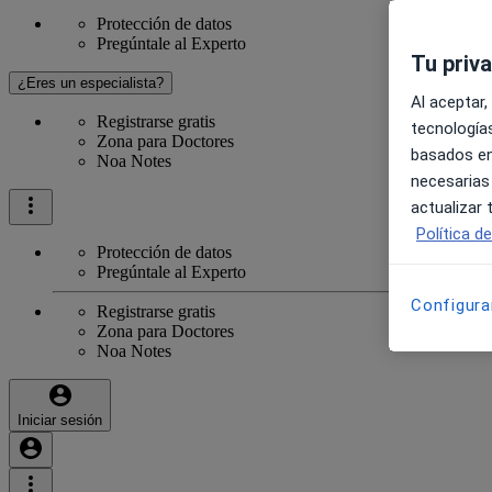
Protección de datos
Pregúntale al Experto
Tu priv
¿Eres un especialista?
Al aceptar,
Registrarse gratis
tecnologías
Zona para Doctores
basados en
Noa Notes
necesarias
actualizar
Política d
Protección de datos
Pregúntale al Experto
Configura
Registrarse gratis
Zona para Doctores
Noa Notes
Iniciar sesión