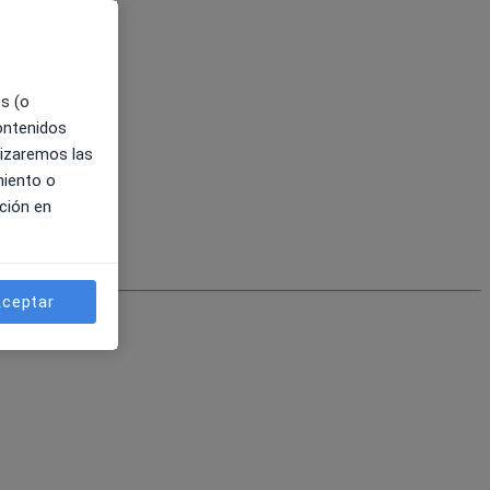
es (o
contenidos
lizaremos las
miento o
ción en
ceptar