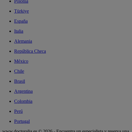
Polonia
Türkiye
España
Italia
Alemania
República Checa
México
Chile
Brasil
Argentina
Colombia
Perú
Portugal
www.doctoralia.es © 2026 - Encuentra un especialista y reserva una