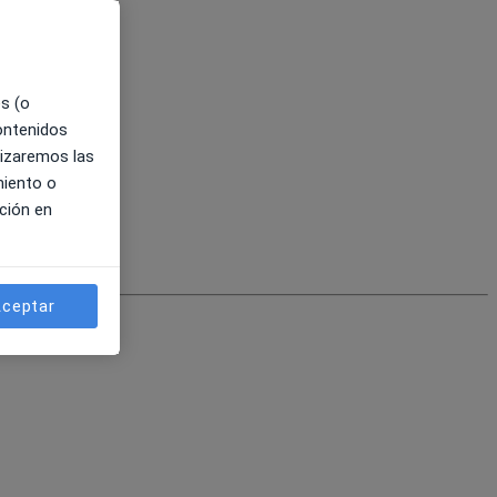
es (o
contenidos
lizaremos las
miento o
ción en
ceptar