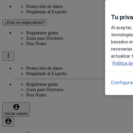
Protección de datos
Pregúntale al Experto
Tu priv
¿Eres un especialista?
Al aceptar,
Registrarse gratis
tecnologías
Zona para Doctores
basados en
Noa Notes
necesarias
actualizar
Política d
Protección de datos
Pregúntale al Experto
Configura
Registrarse gratis
Zona para Doctores
Noa Notes
Iniciar sesión