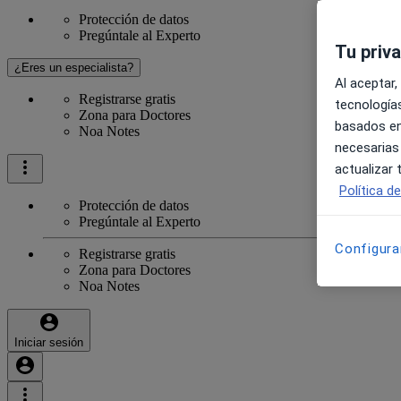
Protección de datos
Pregúntale al Experto
Tu priv
¿Eres un especialista?
Al aceptar,
Registrarse gratis
tecnologías
Zona para Doctores
basados en
Noa Notes
necesarias
actualizar
Política d
Protección de datos
Pregúntale al Experto
Configura
Registrarse gratis
Zona para Doctores
Noa Notes
Iniciar sesión