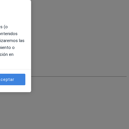
es (o
contenidos
lizaremos las
miento o
ción en
ceptar