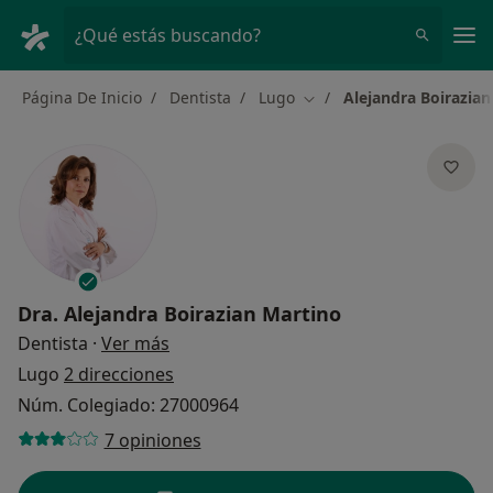
Men
¿Qué estás buscando?
Página De Inicio
Dentista
Lugo
Alejandra Boirazian
Cambiar de ciudad
Dra.
Alejandra Boirazian Martino
sobre las especializaciones
Dentista
·
Ver más
Lugo
2 direcciones
Núm. Colegiado: 27000964
7 opiniones