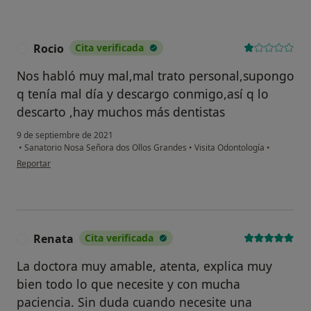
Rocio
Cita verificada
R
Nos habló muy mal,mal trato personal,supongo
q tenía mal día y descargo conmigo,así q lo
descarto ,hay muchos más dentistas
9 de septiembre de 2021
•
Sanatorio Nosa Señora dos Ollos Grandes
•
Visita Odontología
•
en opinión del usuario Rocio
Reportar
Renata
Cita verificada
R
La doctora muy amable, atenta, explica muy
bien todo lo que necesite y con mucha
paciencia. Sin duda cuando necesite una