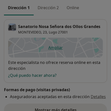
Dirección 1
Dirección 2
Online
Sanatorio Nosa Señora dos Ollos Grandes
MONTEVIDEO, 23,
Lugo
27001
Ampliar
se abre en una nueva pestañ
Disponibilidad
Este especialista no ofrece reserva online en esta
dirección
¿Qué puedo hacer ahora?
Formas de pago (visitas privadas)
Aseguradoras aceptadas en esta dirección
Detalles
Mostrar más detalles