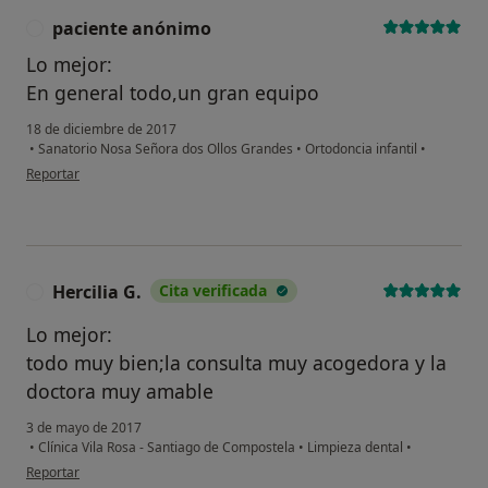
paciente anónimo
P
Lo mejor:
En general todo,un gran equipo
18 de diciembre de 2017
•
Sanatorio Nosa Señora dos Ollos Grandes
•
Ortodoncia infantil
•
en opinión del usuario paciente anónimo
Reportar
Hercilia G.
Cita verificada
H
Lo mejor:
todo muy bien;la consulta muy acogedora y la
doctora muy amable
3 de mayo de 2017
•
Clínica Vila Rosa - Santiago de Compostela
•
Limpieza dental
•
en opinión del usuario Hercilia G.
Reportar