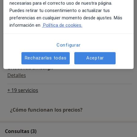
Detalles
necesarias para el correcto uso de nuestra página.
Puedes retirar tu consentimiento o actualizar tus
preferencias en cualquier momento desde ajustes. Más
Ortodoncia para adultos
información en
Política de cookies.
Detalles
Ortodoncia lingual
Configurar
Detalles
Rechazarlas todas
Aceptar
Ortodoncia Invisalign
Detalles
+ 19 servicios
¿Cómo funcionan los precios?
Consultas (3)