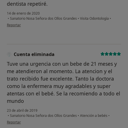
dentista repetiré.
14 de enero de 2020
•
Sanatorio Nosa Señora dos Ollos Grandes
•
Visita Odontología
•
en opinión del usuario Renata
Reportar
Cuenta eliminada
Tuve una urgencia con un bebe de 21 meses y
me atendieron al momento. La atencion y el
trato recibido fue excelente. Tanto la doctora
como la enfermera muy agradables y super
atentas con el bebé. Se la recomiendo a todo el
mundo
23 de abril de 2019
•
Sanatorio Nosa Señora dos Ollos Grandes
•
Atención a bebés
•
en opinión del usuario Cuenta eliminada
Reportar