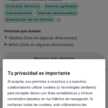
Inclusión dentaria
Dientes apiñados
Sobremordida
Dientes desalineados
a11y_sr_more_diseases
Disoclusión de los dientes
+7
Pacientes que atiendo
Adultos (Solo en algunas direcciones)
Niños (Solo en algunas direcciones)
Mostrar más detalles
sobre la experiencia
Tu privacidad es importante
Servicios y precios
Al aceptar, nos permites a nosotros y a nuestros
Consulta online
colaboradores utilizar cookies (o tecnologías similares)
Detalles
para recopilar datos con fines estadísiticos y ofrecer
contenidos basados en tus hábitos de navegación. Si
rechazas todas las cookies, solo utilizaremos las
Desbridamiento y drenaje de absceso