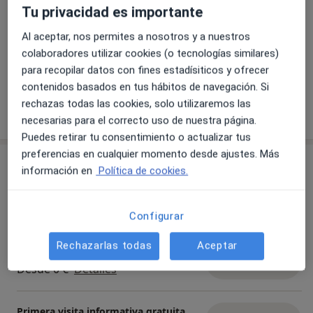
Tu privacidad es importante
Al aceptar, nos permites a nosotros y a nuestros
colaboradores utilizar cookies (o tecnologías similares)
Ver galería (8)
para recopilar datos con fines estadísiticos y ofrecer
contenidos basados en tus hábitos de navegación. Si
rechazas todas las cookies, solo utilizaremos las
Mostrar más detalles
sobre la experiencia
necesarias para el correcto uso de nuestra página.
Puedes retirar tu consentimiento o actualizar tus
preferencias en cualquier momento desde ajustes. Más
Servicios y precios
información en
Política de cookies.
Consulta Capilar
Reservar cita
Servicio gratuito
Detalles
Configurar
Rechazarlas todas
Aceptar
Mesoterapia capilar
Reservar cita
Desde 0 €
Detalles
Primera visita informativa gratuita