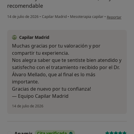
recomendable
en opinión del u
14 de julio de 2026
•
Capilar Madrid
•
Mesoterapia capilar
•
Reportar
Capilar Madrid
Muchas gracias por tu valoración y por
compartir tu experiencia.
Nos alegra saber que te sentiste bien atendido y
satisfecho con el tratamiento recibido por el Dr.
Álvaro Mellado, que al final es lo más
importante.
Gracias de nuevo por tu confianza!
— Equipo Capilar Madrid
14 de julio de 2026
Anamjr
Cita verificada
A