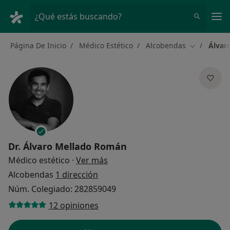
Men
¿Qué estás buscando?
Página De Inicio
Médico Estético
Alcobendas
Álvar
Cambiar de
Dr.
Álvaro Mellado Román
sobre las especializaciones
Médico estético
·
Ver más
Alcobendas
1 dirección
Núm. Colegiado: 282859049
12 opiniones