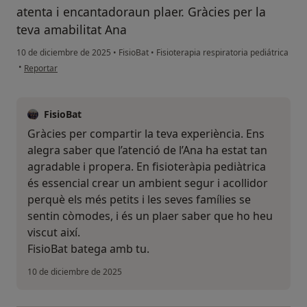
atenta i encantadoraun plaer. Gràcies per la
teva amabilitat Ana
10 de diciembre de 2025
•
FisioBat
•
Fisioterapia respiratoria pediátrica
en opinión del usuario Alba i Lola
•
Reportar
FisioBat
Gràcies per compartir la teva experiència. Ens
alegra saber que l’atenció de l’Ana ha estat tan
agradable i propera. En fisioteràpia pediàtrica
és essencial crear un ambient segur i acollidor
perquè els més petits i les seves famílies se
sentin còmodes, i és un plaer saber que ho heu
viscut així.
FisioBat batega amb tu.
10 de diciembre de 2025