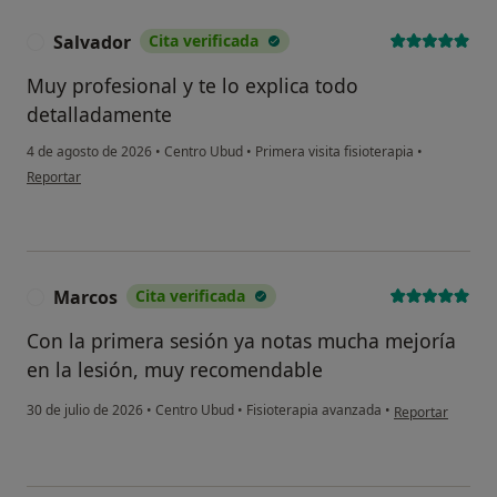
Salvador
Cita verificada
S
Muy profesional y te lo explica todo
detalladamente
4 de agosto de 2026
•
Centro Ubud
•
Primera visita fisioterapia
•
en opinión del usuario Salvador
Reportar
Marcos
Cita verificada
M
Con la primera sesión ya notas mucha mejoría
en la lesión, muy recomendable
en opinión del u
30 de julio de 2026
•
Centro Ubud
•
Fisioterapia avanzada
•
Reportar