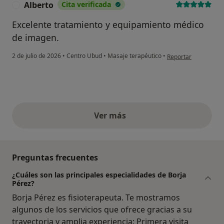
Alberto
Cita verificada
A
Excelente tratamiento y equipamiento médico
de imagen.
en opinión del usuar
2 de julio de 2026
•
Centro Ubud
•
Masaje terapéutico
•
Reportar
Ver más
opiniones anteriores
Preguntas frecuentes
¿Cuáles son las principales especialidades de Borja
Pérez?
Borja Pérez es fisioterapeuta. Te mostramos
algunos de los servicios que ofrece gracias a su
trayectoria y amplia experiencia: Primera visita