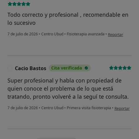
Todo correcto y profesional , recomendable en
lo sucesivo
en opinión del u
7 de julio de 2026
•
Centro Ubud
•
Fisioterapia avanzada
•
Reportar
Cacio Bastos
Cita verificada
C
Super profesional y habla con propiedad de
quien conoce el problema de lo que está
tratando, pronto volveré a la seguí te consulta.
en opinión del
7 de julio de 2026
•
Centro Ubud
•
Primera visita fisioterapia
•
Reportar