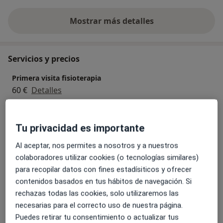
Mostrar más detalles
sobre la experiencia
Servicios y precios
Primera visita fisioterapia
60 €
Detalles
Ondas de choque
Tu privacidad es importante
25 €
Detalles
Al aceptar, nos permites a nosotros y a nuestros
Tratamiento del dolor
colaboradores utilizar cookies (o tecnologías similares)
60 €
Detalles
para recopilar datos con fines estadísiticos y ofrecer
contenidos basados en tus hábitos de navegación. Si
rechazas todas las cookies, solo utilizaremos las
Tratamiento corporal
necesarias para el correcto uso de nuestra página.
Detalles
Puedes retirar tu consentimiento o actualizar tus