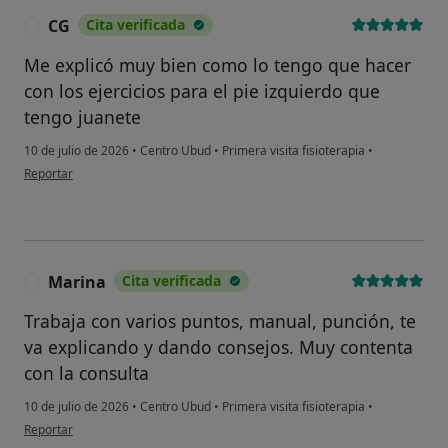
CG
Cita verificada
C
Me explicó muy bien como lo tengo que hacer
con los ejercicios para el pie izquierdo que
tengo juanete
10 de julio de 2026
•
Centro Ubud
•
Primera visita fisioterapia
•
en opinión del usuario CG
Reportar
Marina
Cita verificada
M
Trabaja con varios puntos, manual, punción, te
va explicando y dando consejos. Muy contenta
con la consulta
10 de julio de 2026
•
Centro Ubud
•
Primera visita fisioterapia
•
en opinión del usuario Marina
Reportar