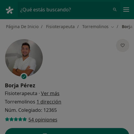
Men
¿Qué estás buscando?
Página De Inicio
Fisioterapeuta
Torremolinos
Borja
Cambiar de
Borja Pérez
sobre las especializaciones
Fisioterapeuta
·
Ver más
Torremolinos
1 dirección
Núm. Colegiado: 12365
54 opiniones