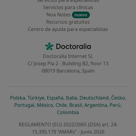
Servicios para especialistas
Servicios para clínicas
Noa Notes
nuevo
Recursos gratuitos
Centro de ayuda para especialistas
Contacto
Doctoralia - Página de inicio
Doctoralia Internet SL
C/ Josep Pla 2 - Building B2, floor 13
08019 Barcelona, Spain
se abre en una nueva pestaña
se abre en una nueva pestaña
se abre en una nueva pestaña
se abre en una nueva pes
se abre en 
se a
Polska
,
Türkiye
,
España
,
Italia
,
Deutschland
,
Česko
,
se abre en una nueva pestaña
se abre en una nueva pestaña
se abre en una nueva pestaña
se abre en una nueva p
se abre en 
se abr
Portugal
,
México
,
Chile
,
Brasil
,
Argentina
,
Perú
,
se abre en una nueva pe
Colombia
REGLAMENTO (EU) 2022/2065 (DSA) art. 24:
15.395.179 “AMARs” - Junio 2026