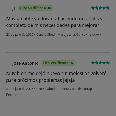
JT
Cita verificada
J
Muy amable y educado haciendo un análisis
completo de mis necesidades para mejorar
en opinión del usua
28 de julio de 2026
•
Centro Ubud
•
Masaje terapéutico
•
Reportar
José Antonio
Cita verificada
J
Muy bien me dejó nuevo sin molestias volveré
para próximos problemas jajaja
27 de julio de 2026
•
Centro Ubud
•
Primera visita fisioterapia
•
en opinión del usuario José Antonio
Reportar