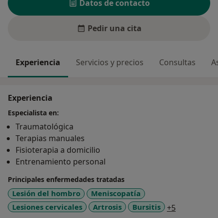
Datos de contacto
Pedir una cita
Experiencia
Servicios y precios
Consultas
A
Experiencia
Especialista en:
Traumatológica
Terapias manuales
Fisioterapia a domicilio
Entrenamiento personal
Principales enfermedades tratadas
Lesión del hombro
Meniscopatía
a11y_sr_mo
Lesiones cervicales
Artrosis
Bursitis
+5