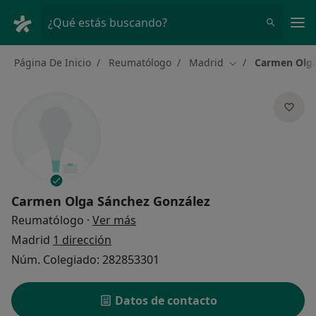
Men
¿Qué estás buscando?
Página De Inicio
Reumatólogo
Madrid
Carmen Olga
Cambiar de ciuda
Carmen Olga Sánchez González
sobre las especializaciones
Reumatólogo
·
Ver más
Madrid
1 dirección
Núm. Colegiado: 282853301
Datos de contacto