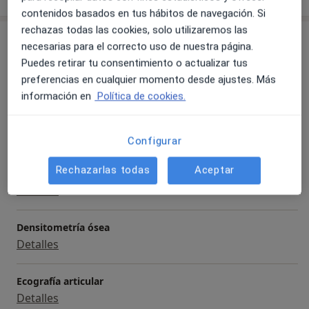
contenidos basados en tus hábitos de navegación. Si
rechazas todas las cookies, solo utilizaremos las
Servicios y precios
necesarias para el correcto uso de nuestra página.
Puedes retirar tu consentimiento o actualizar tus
Primera visita Reumatología
preferencias en cualquier momento desde ajustes. Más
Detalles
información en
Política de cookies.
Visitas sucesivas Reumatología
Detalles
Configurar
Rechazarlas todas
Aceptar
Capilaroscopia
Detalles
Densitometría ósea
Detalles
Ecografía articular
Detalles