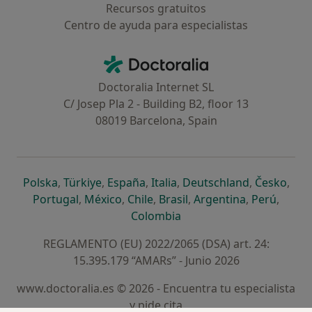
Recursos gratuitos
Centro de ayuda para especialistas
Contacto
Doctoralia - Página de inicio
Doctoralia Internet SL
C/ Josep Pla 2 - Building B2, floor 13
08019 Barcelona, Spain
se abre en una nueva pestaña
se abre en una nueva pestaña
se abre en una nueva pestaña
se abre en una nueva pes
se abre en 
se a
Polska
,
Türkiye
,
España
,
Italia
,
Deutschland
,
Česko
,
se abre en una nueva pestaña
se abre en una nueva pestaña
se abre en una nueva pestaña
se abre en una nueva p
se abre en 
se abr
Portugal
,
México
,
Chile
,
Brasil
,
Argentina
,
Perú
,
se abre en una nueva pe
Colombia
REGLAMENTO (EU) 2022/2065 (DSA) art. 24:
15.395.179 “AMARs” - Junio 2026
www.doctoralia.es © 2026 - Encuentra tu especialista
y pide cita