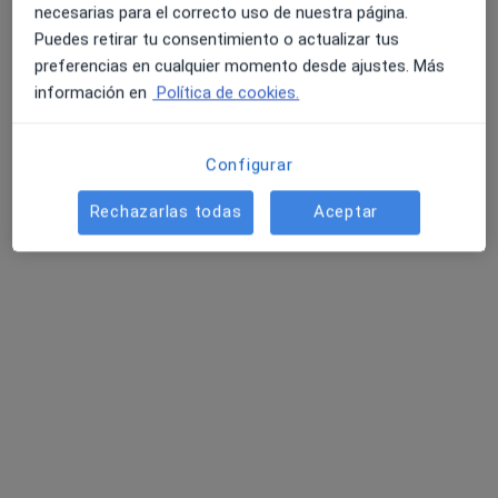
No hemos encontrado ningún Cirujano
necesarias para el correcto uso de nuestra página.
general en Benalmádena, Málaga
Puedes retirar tu consentimiento o actualizar tus
preferencias en cualquier momento desde ajustes. Más
Vuelve a buscar eliminando algún filtro:
4.6 y 4.8 de valoración media en Google Play y Apple
información en
Política de cookies.
Store
Aseguradora
Configurar
Página De Inicio
Cirujano General
Benalmádena
Cambiar
Rechazarlas todas
Aceptar
Dkv Mugeju
Cambiar de ciudad
Servicio
Términos y condiciones
Política privacidad pacientes
Política privacidad profesionales