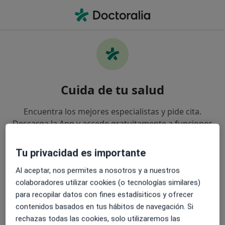
Men
Cirujano General • Benalmádena, Málaga
Cuida de tu salud
Encuentra los mejores especialistas y pide cita.
Descarga la App y accede gratuitamente a funciones
exclusivas para ti:
Tu privacidad es importante
Gestiona tus visitas fácilmente
Al aceptar, nos permites a nosotros y a nuestros
colaboradores utilizar cookies (o tecnologías similares)
Envía mensajes a tus especialistas
para recopilar datos con fines estadísiticos y ofrecer
contenidos basados en tus hábitos de navegación. Si
Recibe recordatorios y notificaciones
rechazas todas las cookies, solo utilizaremos las