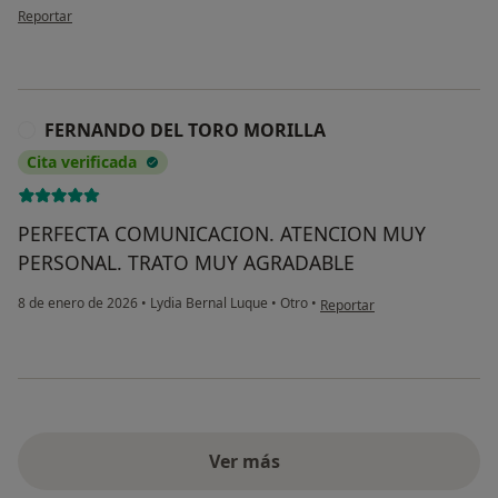
en opinión del usuario M.C.
Reportar
FERNANDO DEL TORO MORILLA
F
Cita verificada
PERFECTA COMUNICACION. ATENCION MUY
PERSONAL. TRATO MUY AGRADABLE
en opinión del usuario FE
8 de enero de 2026
•
Lydia Bernal Luque
•
Otro
•
Reportar
Ver más