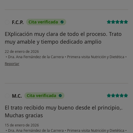
F.C.P.
Cita verificada
F
EXplicación muy clara de todo el proceso. Trato
muy amable y tiempo dedicado amplio
22 de enero de 2026
•
Dra. Ana Fernández de la Carrera
•
Primera visita Nutrición y Dietética
•
en opinión del usuario F.C.P.
Reportar
M.C.
Cita verificada
M
El trato recibido muy bueno desde el principio,.
Muchas gracias
15 de enero de 2026
•
Dra. Ana Fernández de la Carrera
•
Primera visita Nutrición y Dietética
•