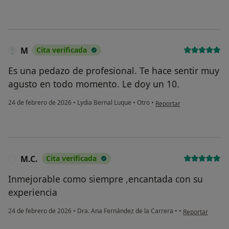
M
Cita verificada
Es una pedazo de profesional. Te hace sentir muy
agusto en todo momento. Le doy un 10.
en opinión del usuario M
24 de febrero de 2026
•
Lydia Bernal Luque
•
Otro
•
Reportar
M.C.
Cita verificada
M
Inmejorable como siempre ,encantada con su
experiencia
en opinión del u
24 de febrero de 2026
•
Dra. Ana Fernández de la Carrera
•
•
Reportar