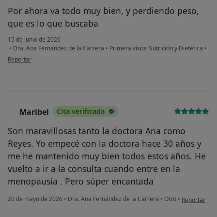
Por ahora va todo muy bien, y perdiendo peso,
que es lo que buscaba
15 de junio de 2026
•
Dra. Ana Fernández de la Carrera
•
Primera visita Nutrición y Dietética
•
en opinión del usuario MMS
Reportar
Maribel
Cita verificada
M
Son maravillosas tanto la doctora Ana como
Reyes. Yo empecé con la doctora hace 30 años y
me he mantenido muy bien todos estos años. He
vuelto a ir a la consulta cuando entre en la
menopausia . Pero súper encantada
en opinión de
20 de mayo de 2026
•
Dra. Ana Fernández de la Carrera
•
Otro
•
Reportar