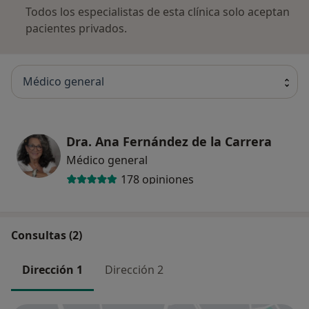
Todos los especialistas de esta clínica solo aceptan
ayudaros a lograr vuestro objetivo. En los últimos
pacientes privados.
años forman parte del equipo más médicos y dietistas-
nutricionistas como Carmen Vega Quirós y Belén
García Angulo, especializadas en lactancia y patologías
digestivas respectivamente.
Médico general
Trabajamos día a día para seguir actualizándonos,
progresando y mejorando para poder ofreceros cada
Dra. Ana Fernández de la Carrera
vez una mayor oferta y calidad de servicios, siempre
Médico general
velando por vuestra salud y vuestro bienestar.
178 opiniones
Consultas (2)
Dirección 1
Dirección 2