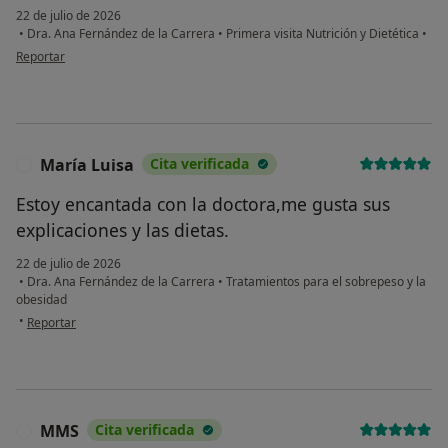
22 de julio de 2026
•
Dra. Ana Fernández de la Carrera
•
Primera visita Nutrición y Dietética
•
en opinión del usuario Alejandra Osborne
Reportar
María Luisa
Cita verificada
M
Estoy encantada con la doctora,me gusta sus
explicaciones y las dietas.
22 de julio de 2026
•
Dra. Ana Fernández de la Carrera
•
Tratamientos para el sobrepeso y la
obesidad
en opinión del usuario María Luisa
•
Reportar
MMS
Cita verificada
M