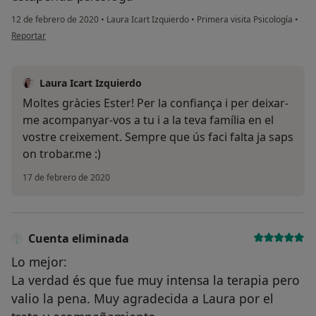
12 de febrero de 2020
•
Laura Icart Izquierdo
•
Primera visita Psicología
•
en opinión del usuario Ester o
Reportar
Laura Icart Izquierdo
Moltes gràcies Ester! Per la confiança i per deixar-
me acompanyar-vos a tu i a la teva família en el
vostre creixement. Sempre que ús faci falta ja saps
on trobar.me :)
17 de febrero de 2020
Cuenta eliminada
Lo mejor:
La verdad és que fue muy intensa la terapia pero
valio la pena. Muy agradecida a Laura por el