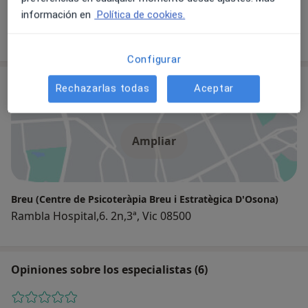
Psicólogo
información en
Política de cookies.
Configurar
Consulta
Rechazarlas todas
Aceptar
Ampliar
Breu (Centre de Psicoteràpia Breu i Estratègica D'Osona)
Rambla Hospital,6. 2n,3ª, Vic 08500
Opiniones sobre los especialistas (6)