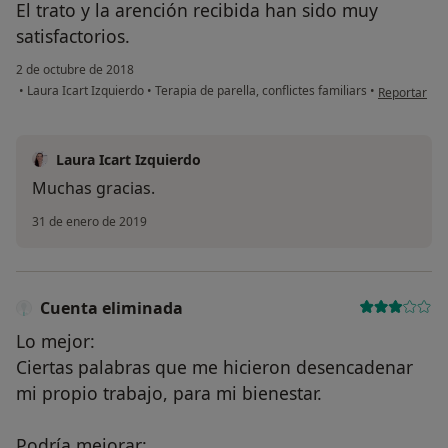
El trato y la arención recibida han sido muy
satisfactorios.
¿Alguna vez has usado una app
o chatbot de IA para hablar
2 de octubre de 2018
sobre un tema emocional o
en opinión d
•
Laura Icart Izquierdo
•
Terapia de parella, conflictes familiars
•
Reportar
psicológico?
Sí, varias veces
Laura Icart Izquierdo
Sí, una vez
Muchas gracias.
31 de enero de 2019
No, pero lo consideraría
No, y no confío en ello
Cuenta eliminada
Continuar
Lo mejor:
Ciertas palabras que me hicieron desencadenar
mi propio trabajo, para mi bienestar.
Podría mejorar: