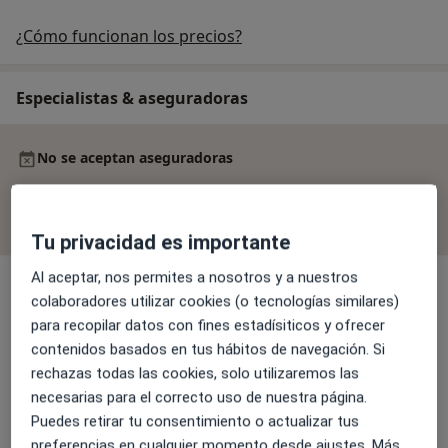
¿Cómo funcionan los precios?
Especialistas & aseguradoras
No se aceptan aseguradoras
Todos los especialistas de esta clínica solo aceptan
pacientes privados.
Tu privacidad es importante
Al aceptar, nos permites a nosotros y a nuestros
colaboradores utilizar cookies (o tecnologías similares)
para recopilar datos con fines estadísiticos y ofrecer
Laura Icart Izquierdo
contenidos basados en tus hábitos de navegación. Si
Psicólogo
rechazas todas las cookies, solo utilizaremos las
6 opiniones
necesarias para el correcto uso de nuestra página.
Puedes retirar tu consentimiento o actualizar tus
Roger Pous Medalla
preferencias en cualquier momento desde ajustes. Más