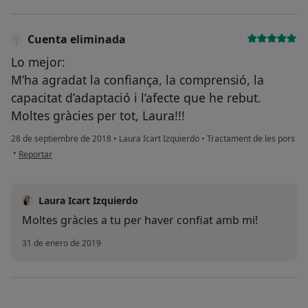
Cuenta eliminada
Lo mejor:
M’ha agradat la confiança, la comprensió, la
capacitat d’adaptació i l’afecte que he rebut.
Moltes gràcies per tot, Laura!!!
28 de septiembre de 2018
•
Laura Icart Izquierdo
•
Tractament de les pors
en opinión del usuario Cuenta eliminada
•
Reportar
Laura Icart Izquierdo
Moltes gràcies a tu per haver confiat amb mi!
31 de enero de 2019