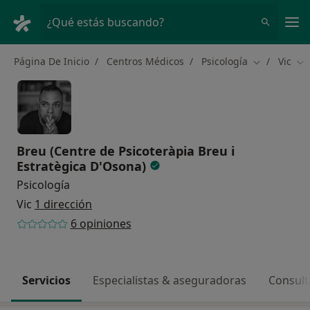
Men
¿Qué estás buscando?
Página De Inicio
Centros Médicos
Psicología
Vic
Cambiar de 
Ca
Breu (Centre de Psicoteràpia Breu i
Estratègica D'Osona)
Psicología
Vic
1 dirección
6 opiniones
Servicios
Especialistas & aseguradoras
Consult