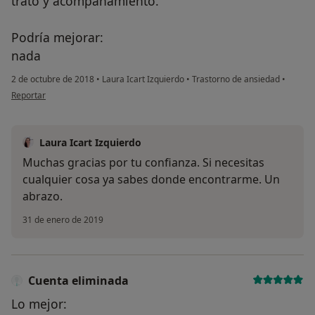
trato y acompañamiento.
Podría mejorar:
nada
2 de octubre de 2018
•
Laura Icart Izquierdo
•
Trastorno de ansiedad
•
en opinión del usuario Cuenta eliminada
Reportar
Laura Icart Izquierdo
Muchas gracias por tu confianza. Si necesitas
cualquier cosa ya sabes donde encontrarme. Un
abrazo.
31 de enero de 2019
Cuenta eliminada
Lo mejor: