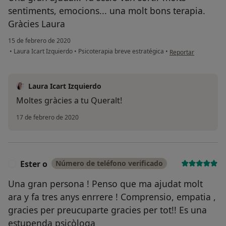
sentiments, emocions... una molt bons terapia.
Gràcies Laura
15 de febrero de 2020
en opinión del usuar
•
Laura Icart Izquierdo
•
Psicoterapia breve estratégica
•
Reportar
Laura Icart Izquierdo
Moltes gràcies a tu Queralt!
17 de febrero de 2020
Ester o
Número de teléfono verificado
E
Una gran persona ! Penso que ma ajudat molt
ara y fa tres anys enrrere ! Comprensio, empatia ,
gracies per preucuparte gracies per tot!! Es una
estupenda psicòloga