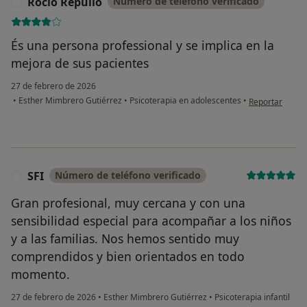
Rocío Repullo
Número de teléfono verificado
R
És una persona professional y se implica en la
mejora de sus pacientes
27 de febrero de 2026
en opinión del 
•
Esther Mimbrero Gutiérrez
•
Psicoterapia en adolescentes
•
Reportar
SFI
Número de teléfono verificado
S
Gran profesional, muy cercana y con una
sensibilidad especial para acompañar a los niños
y a las familias. Nos hemos sentido muy
comprendidos y bien orientados en todo
momento.
27 de febrero de 2026
•
Esther Mimbrero Gutiérrez
•
Psicoterapia infantil