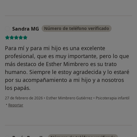
Sandra MG
Número de teléfono verificado
S
Para mí y para mi hijo es una excelente
profesional, que es muy importante, pero lo que
más destaco de Esther Mimbrero es su trato
humano. Siempre le estoy agradecida y lo estaré
por su acompañamiento a mi hijo y a nosotros
los papás.
27 de febrero de 2026
•
Esther Mimbrero Gutiérrez
•
Psicoterapia infantil
en opinión del usuario Sandra MG
•
Reportar