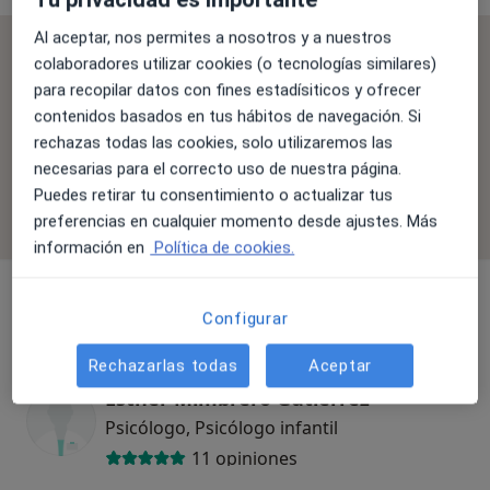
Al aceptar, nos permites a nosotros y a nuestros
Se aceptan aseguradoras
colaboradores utilizar cookies (o tecnologías similares)
La cobertura varía en función del especialista, la
para recopilar datos con fines estadísiticos y ofrecer
ubicación y el servicio. Confirma la cobertura en el
contenidos basados en tus hábitos de navegación. Si
proceso de reserva.
rechazas todas las cookies, solo utilizaremos las
necesarias para el correcto uso de nuestra página.
Puedes retirar tu consentimiento o actualizar tus
Filtrar por aseguradora
preferencias en cualquier momento desde ajustes. Más
información en
Política de cookies.
Psicólogo
Configurar
Rechazarlas todas
Aceptar
Esther Mimbrero Gutiérrez
Psicólogo, Psicólogo infantil
11 opiniones