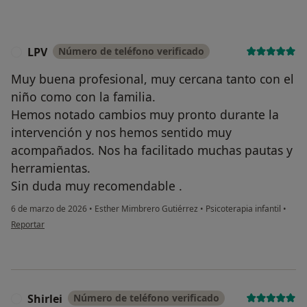
LPV
Número de teléfono verificado
L
Muy buena profesional, muy cercana tanto con el
niño como con la familia.
Hemos notado cambios muy pronto durante la
intervención y nos hemos sentido muy
acompañados. Nos ha facilitado muchas pautas y
herramientas.
Sin duda muy recomendable .
6 de marzo de 2026
•
Esther Mimbrero Gutiérrez
•
Psicoterapia infantil
•
en opinión del usuario LPV
Reportar
Shirlei
Número de teléfono verificado
S