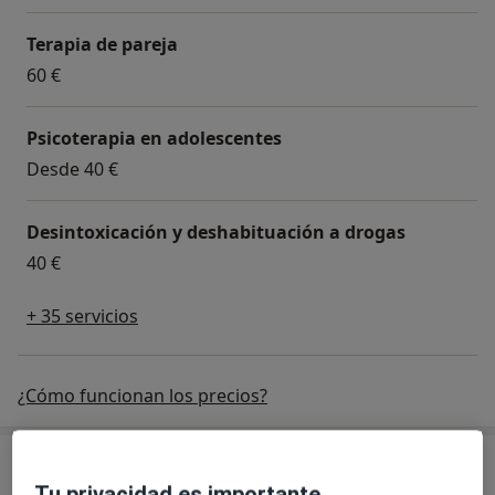
Terapia de pareja
60 €
Psicoterapia en adolescentes
Desde 40 €
Desintoxicación y deshabituación a drogas
40 €
+ 35 servicios
¿Cómo funcionan los precios?
Especialistas & aseguradoras
Tu privacidad es importante