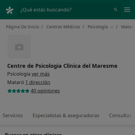
Men
¿Qué estás buscando?
Página De Inicio
Centros Médicos
Psicología
Matar
Cambiar de 
Centre de Psicologia Clínica del Maresme
Psicología
ver más
Mataró
1 dirección
40 opiniones
Servicios
Especialistas & aseguradoras
Consultas
Buscar en otras clínicas