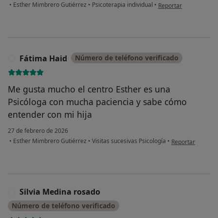
en opinión del usuari
•
Esther Mimbrero Gutiérrez
•
Psicoterapia individual
•
Reportar
Fátima Haid
Número de teléfono verificado
F
Me gusta mucho el centro Esther es una
Psicóloga con mucha paciencia y sabe cómo
entender con mi hija
27 de febrero de 2026
en opinión del us
•
Esther Mimbrero Gutiérrez
•
Visitas sucesivas Psicología
•
Reportar
Silvia Medina rosado
S
Número de teléfono verificado