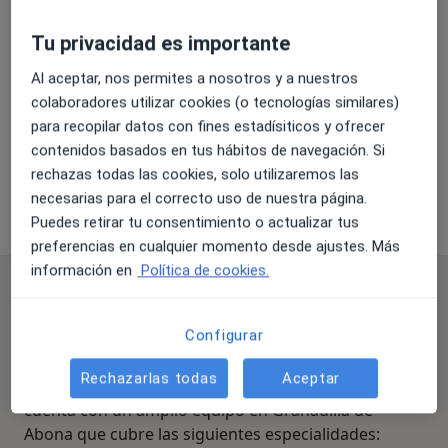
Tu privacidad es importante
Ampliar
Al aceptar, nos permites a nosotros y a nuestros
colaboradores utilizar cookies (o tecnologías similares)
para recopilar datos con fines estadísiticos y ofrecer
contenidos basados en tus hábitos de navegación. Si
Centros Dentales Especializados Clínica Anaga , S.L.
rechazas todas las cookies, solo utilizaremos las
Príncipe de España( Ed El Tama) . Local 3, Granadilla
necesarias para el correcto uso de nuestra página.
de Abona 38612
Puedes retirar tu consentimiento o actualizar tus
preferencias en cualquier momento desde ajustes. Más
información en
Política de cookies.
Preguntas frecuentes
¿Qué especialidades trata Centros Dentales
Configurar
Especializados Clínica Anaga , S.L. en Granadilla de
Abona?
Rechazarlas todas
Aceptar
Centros Dentales Especializados Clínica Anaga , S.L.
cuenta con un amplio equipo en Granadilla de
Abona que cubre las siguientes especialidades: