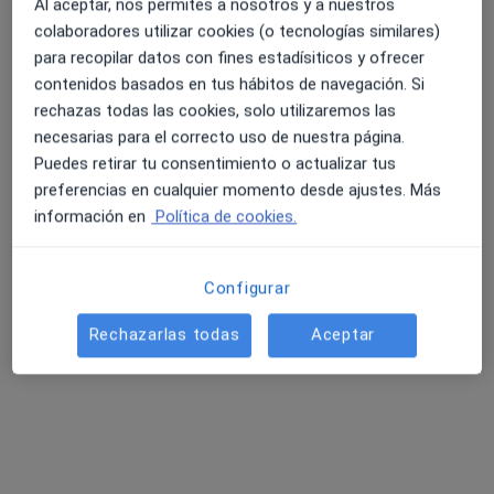
Al aceptar, nos permites a nosotros y a nuestros
115 opiniones
colaboradores utilizar cookies (o tecnologías similares)
para recopilar datos con fines estadísiticos y ofrecer
Avda. Dret de Reunió s/n, Alzira
•
Mapa
4.6 y 4.8 de valoración media en Google Play y Apple
contenidos basados en tus hábitos de navegación. Si
Affidea Clínica Tecma
Store
rechazas todas las cookies, solo utilizaremos las
Acepta Salus
necesarias para el correcto uso de nuestra página.
Primera visita Dermatología
Puedes retirar tu consentimiento o actualizar tus
Mostrar más servicios
preferencias en cualquier momento desde ajustes. Más
información en
Política de cookies.
Dr. Tasin Kuek Surady
Dr. Martí Pons
Dra. Laia Bou Boluda
Configurar
Dermatólogo
Benavent
Dermatólogo
Dermatólogo
Rechazarlas todas
Aceptar
Ver todos los especialistas (5)
Ningún profesional de este centro tiene citas disponibles
Mostrar perfil