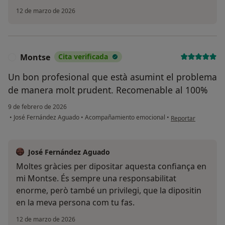
12 de marzo de 2026
Montse
Cita verificada
M
Un bon profesional que està asumint el problema
de manera molt prudent. Recomenable al 100%
9 de febrero de 2026
en opinión del usu
•
José Fernández Aguado
•
Acompañamiento emocional
•
Reportar
José Fernández Aguado
Moltes gràcies per dipositar aquesta confiança en
mi Montse. És sempre una responsabilitat
enorme, però també un privilegi, que la dipositin
en la meva persona com tu fas.
12 de marzo de 2026