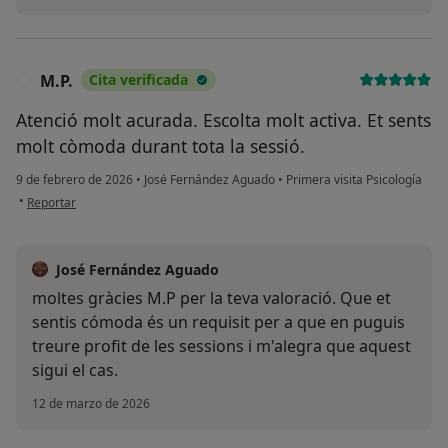
M.P.
Cita verificada
M
Atenció molt acurada. Escolta molt activa. Et sents
molt còmoda durant tota la sessió.
9 de febrero de 2026
•
José Fernández Aguado
•
Primera visita Psicología
en opinión del usuario M.P.
•
Reportar
José Fernández Aguado
moltes gràcies M.P per la teva valoració. Que et
sentis cómoda és un requisit per a que en puguis
treure profit de les sessions i m'alegra que aquest
sigui el cas.
12 de marzo de 2026