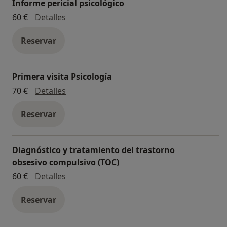
Informe pericial psicológico
Formació: Cursos d' Habilitats Socials, Autoestima,
Informe pericial psicológico
60 €
Detalles
Inteligencia emocional, Meditació, etc.
Reservar
-----------
PEHUÉN es un centro de Psicología, Formación y
Primera visita Psicología
Mediación situado en Igualada, comarca de la Anoia.
Primera visita Psicología
70 €
Detalles
Ofrecemos:
Reservar
Terapia Juvenil y adultos. Terapia individual, de pareja
y/o familiar.
Diagnóstico y tratamiento del trastorno
Mediación en conflictos. Somos mediadores
obsesivo compulsivo (TOC)
acreditados por el Centre de Mediació de la
Diagnóstico y tratamiento del trastorno 
60 €
Detalles
Generalitat de Catalunya. También especialistas en
Coordinación de Parentalidad.
Reservar
Expertos en Manipulación y Abuso psicológico en los