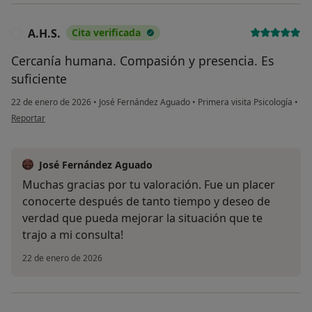
A.H.S.
Cita verificada
A
Cercanía humana. Compasión y presencia. Es
suficiente
22 de enero de 2026
•
José Fernández Aguado
•
Primera visita Psicología
•
en opinión del usuario A.H.S.
Reportar
José Fernández Aguado
Muchas gracias por tu valoración. Fue un placer
conocerte después de tanto tiempo y deseo de
verdad que pueda mejorar la situación que te
trajo a mi consulta!
22 de enero de 2026