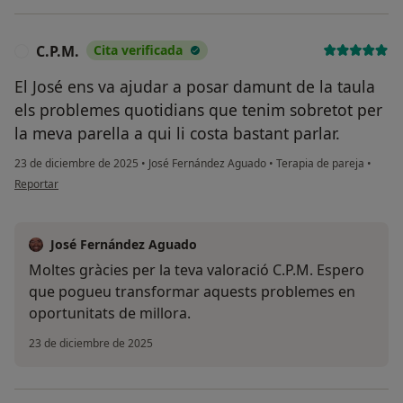
C.P.M.
Cita verificada
C
El José ens va ajudar a posar damunt de la taula
els problemes quotidians que tenim sobretot per
la meva parella a qui li costa bastant parlar.
23 de diciembre de 2025
•
José Fernández Aguado
•
Terapia de pareja
•
en opinión del usuario C.P.M.
Reportar
José Fernández Aguado
Moltes gràcies per la teva valoració C.P.M. Espero
que pogueu transformar aquests problemes en
oportunitats de millora.
23 de diciembre de 2025