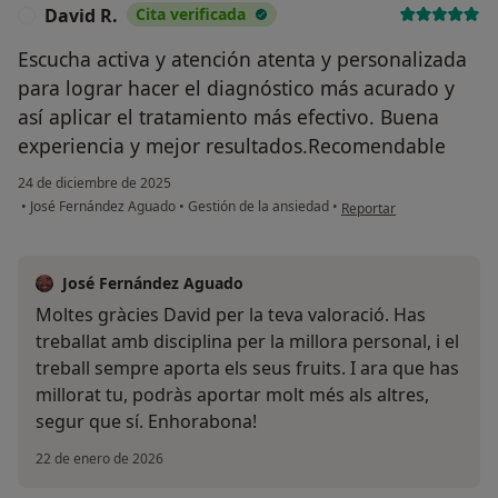
David R.
Cita verificada
D
Escucha activa y atención atenta y personalizada
para lograr hacer el diagnóstico más acurado y
así aplicar el tratamiento más efectivo. Buena
experiencia y mejor resultados.Recomendable
24 de diciembre de 2025
en opinión del usuario Da
•
José Fernández Aguado
•
Gestión de la ansiedad
•
Reportar
José Fernández Aguado
Moltes gràcies David per la teva valoració. Has
treballat amb disciplina per la millora personal, i el
treball sempre aporta els seus fruits. I ara que has
millorat tu, podràs aportar molt més als altres,
segur que sí. Enhorabona!
22 de enero de 2026