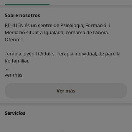
Sobre nosotros
PEHUÉN és un centre de Psicologia, Formació, i
Mediació situat a Igualada, comarca de l'Anoia.
Oferim:
Teràpia Juvenil i Adults. Terapia individual, de parella
i/o familiar.
Acerca de nosotros
Mediació en conflictes. Som mediadors acreditats pel
ver más
Centre de Mediació de la Generalitat de Catalunya.
També especialistes en Coordinació de Parentalitat.
Ver más
Experts en Manipulació i Abús psicològic en els àmbits
laboral, familiar i grups coercitius (sectes) tant a nivell
Servicios
terapèutic com forense. Hem treballat per a clients a
Espanya, Mèxic i Estats Units.