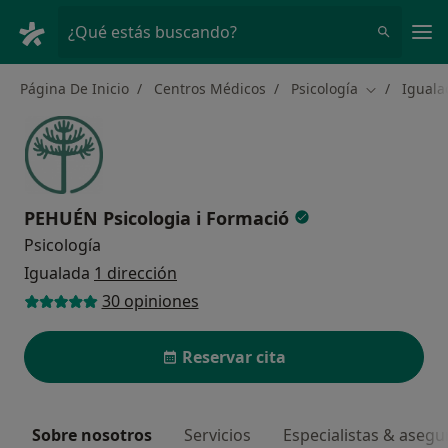
Men
¿Qué estás buscando?
Página De Inicio
Centros Médicos
Psicología
Iguala
Cambiar de 
PEHUÉN Psicologia i Formació
Psicología
Igualada
1 dirección
30 opiniones
Reservar cita
Sobre nosotros
Servicios
Especialistas & aseg