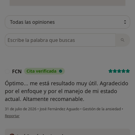
Busca en opiniones
FCN
Cita verificada
F
Óptimo... me está resultado muy útil. Agradecido
por el enfoque y por el manejo de mi estado
actual. Altamente recomanable.
31 de julio de 2026
•
José Fernández Aguado
•
Gestión de la ansiedad
•
en opinión del usuario FCN
Reportar