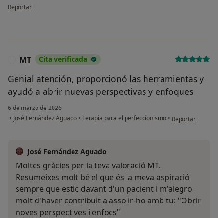
en opinión del usuario M.J
Reportar
MT
Cita verificada
M
Genial atención, proporcionó las herramientas y
ayudó a abrir nuevas perspectivas y enfoques
6 de marzo de 2026
en opinión del u
•
José Fernández Aguado
•
Terapia para el perfeccionismo
•
Reportar
José Fernández Aguado
Moltes gràcies per la teva valoració MT.
Resumeixes molt bé el que és la meva aspiració
sempre que estic davant d'un pacient i m'alegro
molt d'haver contribuit a assolir-ho amb tu: "Obrir
noves perspectives i enfocs"