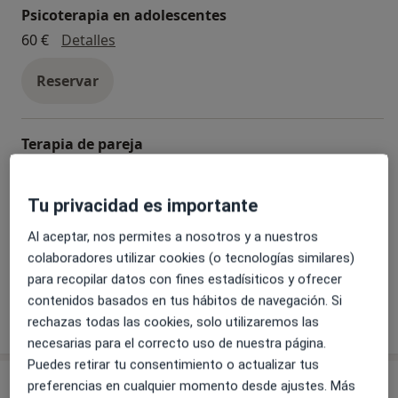
ámbitos laboral, familiar i grupos coercitivos (sectas)
Psicoterapia en adolescentes
tanto a nivel terapéutico como forense. Hemos
Psicoterapia en adolescentes
60 €
Detalles
trabajado para clientes de España, México y Estados
Unidos.
Reservar
Formación: Cursos de Habilidades Sociales,
Autoestima, Inteligencia emocional, Meditación, etc.
Terapia de pareja
Terapia de pareja
70 €
Detalles
Tu privacidad es importante
Reservar
Al aceptar, nos permites a nosotros y a nuestros
colaboradores utilizar cookies (o tecnologías similares)
+ 20 servicios
para recopilar datos con fines estadísiticos y ofrecer
contenidos basados en tus hábitos de navegación. Si
rechazas todas las cookies, solo utilizaremos las
¿Cómo funcionan los precios?
necesarias para el correcto uso de nuestra página.
Puedes retirar tu consentimiento o actualizar tus
Especialistas & aseguradoras
preferencias en cualquier momento desde ajustes. Más