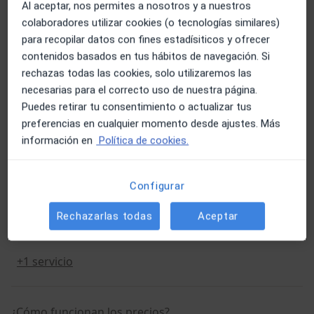
Al aceptar, nos permites a nosotros y a nuestros
colaboradores utilizar cookies (o tecnologías similares)
Consulta online
para recopilar datos con fines estadísiticos y ofrecer
Consulta online
Detalles
contenidos basados en tus hábitos de navegación. Si
rechazas todas las cookies, solo utilizaremos las
Fisioterapia del suelo pélvico
necesarias para el correcto uso de nuestra página.
Fisioterapia del suelo pélvico
Puedes retirar tu consentimiento o actualizar tus
59 €
Detalles
preferencias en cualquier momento desde ajustes. Más
información en
Política de cookies.
Fisioterapia
Fisioterapia
Detalles
Configurar
Visita sucesiva fisioterapia
Rechazarlas todas
Aceptar
Visita sucesiva fisioterapia
Detalles
+1 servicio
¿Cómo funcionan los precios?