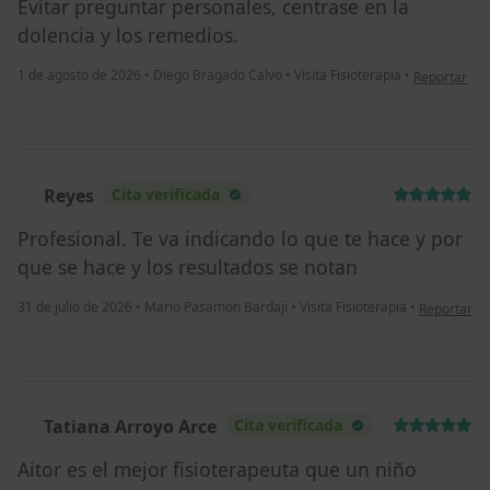
Evitar preguntar personales, centrase en la
dolencia y los remedios.
en opinión d
1 de agosto de 2026
•
Diego Bragado Calvo
•
Visita Fisioterapia
•
Reportar
Reyes
Cita verificada
R
Profesional. Te va indicando lo que te hace y por
que se hace y los resultados se notan
en opinión 
31 de julio de 2026
•
Mario Pasamon Bardaji
•
Visita Fisioterapia
•
Reportar
Tatiana Arroyo Arce
Cita verificada
T
Aitor es el mejor fisioterapeuta que un niño