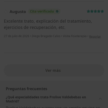
Augusto
Cita verificada
A
Excelente trato, explicación del tratamiento,
ejercicios de recuperación, etc.
en opinión de
27 de julio de 2026
•
Diego Bragado Calvo
•
Visita Fisioterapia
•
Reportar
Ver más
Preguntas frecuentes
¿Qué especialidades trata Prolive Valdebebas en
Madrid?