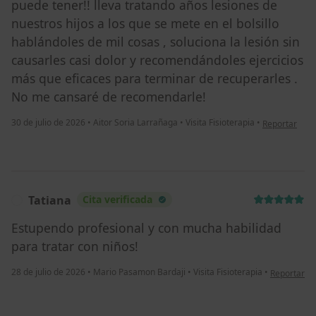
puede tener!! lleva tratando años lesiones de
nuestros hijos a los que se mete en el bolsillo
hablándoles de mil cosas , soluciona la lesión sin
causarles casi dolor y recomendándoles ejercicios
más que eficaces para terminar de recuperarles .
No me cansaré de recomendarle!
en opinión de
30 de julio de 2026
•
Aitor Soria Larrañaga
•
Visita Fisioterapia
•
Reportar
Tatiana
Cita verificada
T
Estupendo profesional y con mucha habilidad
para tratar con niños!
en opinión 
28 de julio de 2026
•
Mario Pasamon Bardaji
•
Visita Fisioterapia
•
Reportar