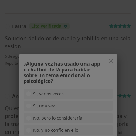
Laura
Cita verificada
L
Solucion del dolor de cuello y tobilllo en una sola
sesion
6 de agosto de 2026
•
Alejandro Garcia Rivilla
•
Visita Fisioterapia
•
en opinión del usuario Laura
¿Alguna vez has usado una app
Reportar
o chatbot de IA para hablar
sobre un tema emocional o
psicológico?
Sí, varias veces
AnaB
Cita verificada
A
Sí, una vez
Quiero destacar el excelente trato y la
profesionalidad de Aitor. Entendiò mi dolencia y
No, pero lo consideraría
la tratò a la perfeccion ya que he notado mejoría
No, y no confío en ello
en muy poco tiempo. Además, es una persona