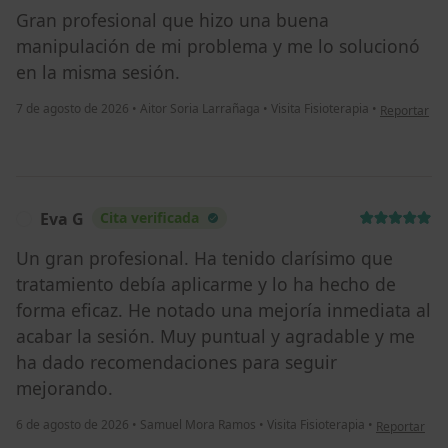
Gran profesional que hizo una buena
manipulación de mi problema y me lo solucionó
en la misma sesión.
en opinión d
7 de agosto de 2026
•
Aitor Soria Larrañaga
•
Visita Fisioterapia
•
Reportar
Eva G
Cita verificada
E
Un gran profesional. Ha tenido clarísimo que
tratamiento debía aplicarme y lo ha hecho de
forma eficaz. He notado una mejoría inmediata al
acabar la sesión. Muy puntual y agradable y me
ha dado recomendaciones para seguir
mejorando.
en opinión d
6 de agosto de 2026
•
Samuel Mora Ramos
•
Visita Fisioterapia
•
Reportar