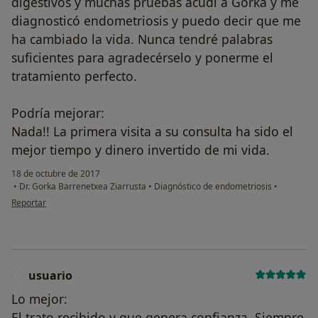
digestivos y muchas pruebas acudí a Gorka y me
diagnosticó endometriosis y puedo decir que me
ha cambiado la vida. Nunca tendré palabras
suficientes para agradecérselo y ponerme el
¿Alguna vez has usado una app
tratamiento perfecto.
o chatbot de IA para hablar
sobre un tema emocional o
psicológico?
Podría mejorar:
Nada!! La primera visita a su consulta ha sido el
Sí, varias veces
mejor tiempo y dinero invertido de mi vida.
Sí, una vez
18 de octubre de 2017
•
Dr. Gorka Barrenetxea Ziarrusta
•
Diagnóstico de endometriosis
•
No, pero lo consideraría
en opinión del usuario paciente anónimo
Reportar
No, y no confío en ello
Continuar
usuario
U
Lo mejor:
El trato recibido y que genera confianza. Siempre