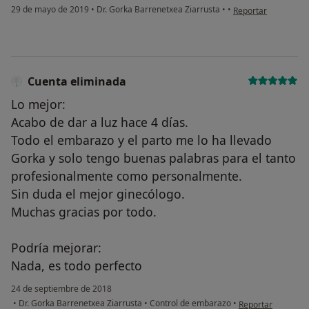
en opinión del usua
29 de mayo de 2019
•
Dr. Gorka Barrenetxea Ziarrusta
•
•
Reportar
Cuenta eliminada
Lo mejor:
Acabo de dar a luz hace 4 días.
Todo el embarazo y el parto me lo ha llevado
Gorka y solo tengo buenas palabras para el tanto
profesionalmente como personalmente.
Sin duda el mejor ginecólogo.
Muchas gracias por todo.
Podría mejorar:
Nada, es todo perfecto
24 de septiembre de 2018
en opinión del us
•
Dr. Gorka Barrenetxea Ziarrusta
•
Control de embarazo
•
Reportar