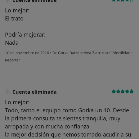
Cuenta eliminada
Lo mejor:
El trato
Podría mejorar:
Nada
10 de noviembre de 2016
•
Dr. Gorka Barrenetxea Ziarrusta
•
Infertilidad
•
en opinión del usuario Cuenta eliminada
Reportar
Cuenta eliminada
Lo mejor:
Todo, tanto el equipo como Gorka un 10. Desde
la primera consulta te sientes tranquila, muy
arropada y con mucha confianza.
la mejor decisión que hemos tomado acudir a su