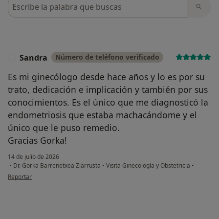
Busca en opiniones
Sandra
Número de teléfono verificado
S
Es mi ginecólogo desde hace años y lo es por su
trato, dedicación e implicación y también por sus
conocimientos. Es el único que me diagnosticó la
endometriosis que estaba machacándome y el
único que le puso remedio.
Gracias Gorka!
14 de julio de 2026
•
Dr. Gorka Barrenetxea Ziarrusta
•
Visita Ginecología y Obstetricia
•
en opinión del usuario Sandra
Reportar