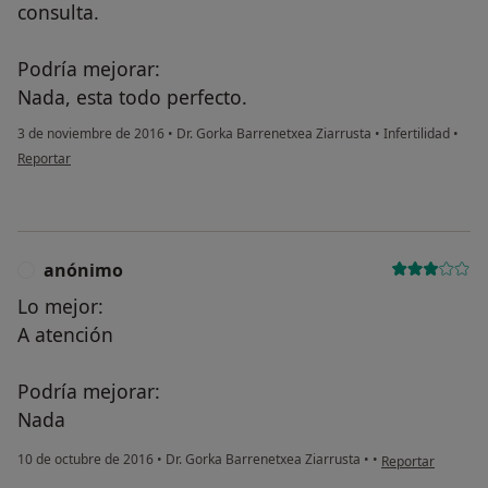
consulta.
Podría mejorar:
Nada, esta todo perfecto.
3 de noviembre de 2016
•
Dr. Gorka Barrenetxea Ziarrusta
•
Infertilidad
•
en opinión del usuario Cuenta eliminada
Reportar
anónimo
A
Lo mejor:
A atención
Podría mejorar:
Nada
en opinión del u
10 de octubre de 2016
•
Dr. Gorka Barrenetxea Ziarrusta
•
•
Reportar