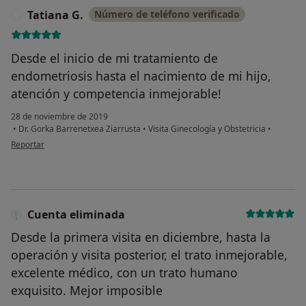
Tatiana G.
Número de teléfono verificado
T
Desde el inicio de mi tratamiento de
endometriosis hasta el nacimiento de mi hijo,
atención y competencia inmejorable!
28 de noviembre de 2019
•
Dr. Gorka Barrenetxea Ziarrusta
•
Visita Ginecología y Obstetricia
•
en opinión del usuario Tatiana G.
Reportar
Cuenta eliminada
Desde la primera visita en diciembre, hasta la
operación y visita posterior, el trato inmejorable,
excelente médico, con un trato humano
exquisito. Mejor imposible