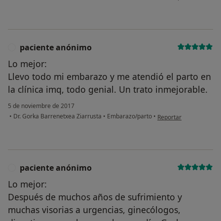
paciente anónimo
P
Lo mejor:
Llevo todo mi embarazo y me atendió el parto en
la clínica imq, todo genial. Un trato inmejorable.
5 de noviembre de 2017
en opinión del usuario
•
Dr. Gorka Barrenetxea Ziarrusta
•
Embarazo/parto
•
Reportar
paciente anónimo
P
Lo mejor:
Después de muchos años de sufrimiento y
muchas visorias a urgencias, ginecólogos,