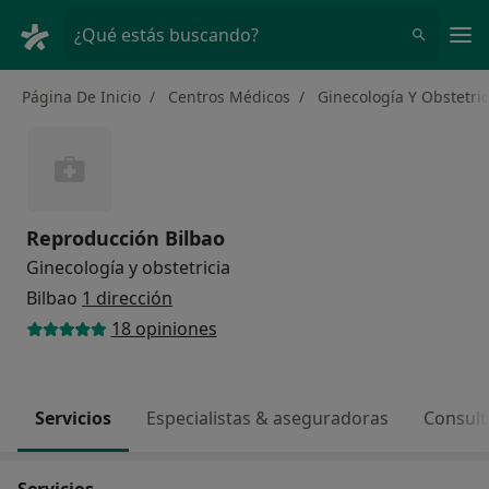
Men
¿Qué estás buscando?
Página De Inicio
Centros Médicos
Ginecología Y Obstetric
Reproducción Bilbao
Ginecología y obstetricia
Bilbao
1 dirección
18 opiniones
Servicios
Especialistas & aseguradoras
Consult
Servicios