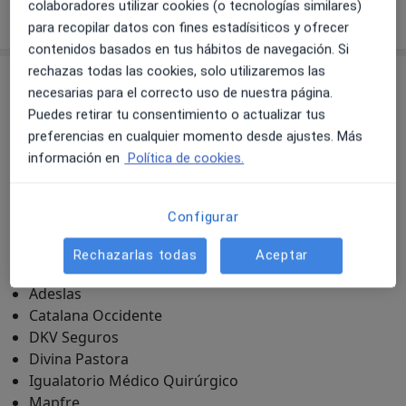
31 opiniones
colaboradores utilizar cookies (o tecnologías similares)
para recopilar datos con fines estadísiticos y ofrecer
contenidos basados en tus hábitos de navegación. Si
rechazas todas las cookies, solo utilizaremos las
Consulta
necesarias para el correcto uso de nuestra página.
Puedes retirar tu consentimiento o actualizar tus
preferencias en cualquier momento desde ajustes. Más
Ampliar
información en
Política de cookies.
Configurar
Reproducción Bilbao
Calle Morgan, 2b, Bilbao 48014
Rechazarlas todas
Aceptar
Aseguradoras
Adeslas
Catalana Occidente
DKV Seguros
Divina Pastora
Igualatorio Médico Quirúrgico
Mapfre