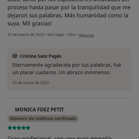
proceso hasta pasar por la tranquilidad que me
dejaron sus palabras. Más humanidad como la
suya. Mil gracias!
en opinión del usuario Noemi
20 de marzo de 2025
•
otro lugar
•
Otro
•
Reportar
Cristina Sanz Pagès
Eternamente agradecida por tus palabras, fué
un placer cuidaros. Un abrazo inmmenso.
20 de marzo de 2025
MONICA FDEZ PETIT
M
Número de teléfono verificado
Gran profesional, con una gran empatía.