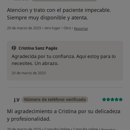
Atencion y trato con el paciente impecable.
Siempre muy disponible y atenta.
en opinión del usuario Mireia
20 de marzo de 2025
•
otro lugar
•
Otro
•
Reportar
Cristina Sanz Pagès
Agradecida por tu confianza. Aqui estoy para lo
necesites. Un abrazo.
20 de marzo de 2025
J.V
Número de teléfono verificado
J
Mi agradecimiento a Cristina por su delicadeza
y profesionalidad.
en opinión del usu
20 de marzo de 2025
•
Consulta Online
•
Consulta online
•
Reportar