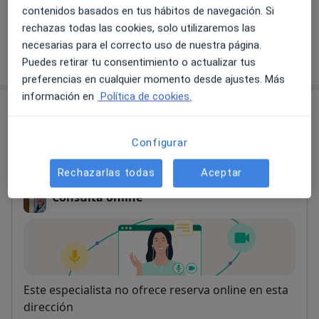
Desde 25 €
Detalles
contenidos basados en tus hábitos de navegación. Si
rechazas todas las cookies, solo utilizaremos las
necesarias para el correcto uso de nuestra página.
¿Cómo funcionan los precios?
Puedes retirar tu consentimiento o actualizar tus
preferencias en cualquier momento desde ajustes. Más
información en
Política de cookies.
Consultas (2)
Configurar
Online
Dirección
Rechazarlas todas
Aceptar
Consulta online
Disponibilidad
Este especialista no ofrece reserva online en esta
dirección