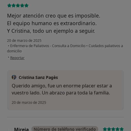
Mejor atención creo que es imposible.
El equipo humano es extraordinario.
Y Cristina, todo un ejemplo a seguir.
20 de marzo de 2025
•
Enfermera de Paliativos - Consulta a Domicilio
•
Cuidados paliativos a
domicilio
en opinión del usuario Miguel Cuadrado Martínez
•
Reportar
Cristina Sanz Pagès
Querido amigo, fue un enorme placer estar a
vuestro lado. Un abrazo para toda la familia.
20 de marzo de 2025
Mireia
Número de teléfono verificado
M