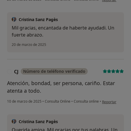
Cristina Sanz Pagès
Mil gracias, encantada de haberte ayudadi. Un
fuerte abrazo.
20 de marzo de 2025
CJ
Número de teléfono verificado
C
Atención, bondad, ser persona, cariño. Estar
atenta a todo.
en opinión del usu
10 de marzo de 2025
•
Consulta Online
•
Consulta online
•
Reportar
Cristina Sanz Pagès
Querida amiga. Mil gracias por tus palabras. Un