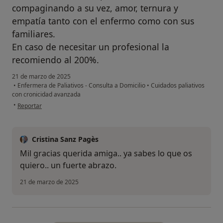
compaginando a su vez, amor, ternura y
empatía tanto con el enfermo como con sus
familiares.
En caso de necesitar un profesional la
recomiendo al 200%.
21 de marzo de 2025
•
Enfermera de Paliativos - Consulta a Domicilio
•
Cuidados paliativos
con cronicidad avanzada
en opinión del usuario Y.m
•
Reportar
Cristina Sanz Pagès
Mil gracias querida amiga.. ya sabes lo que os
quiero.. un fuerte abrazo.
21 de marzo de 2025