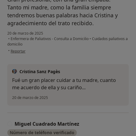
Tanto mi madre, como la familia siempre
tendremos buenas palabras hacia Cristina y
agradecimiento del trato recibido.
20 de marzo de 2025
•
Enfermera de Paliativos - Consulta a Domicilio
•
Cuidados paliativos a
domicilio
en opinión del usuario MONICA FDEZ PETIT
•
Reportar
Cristina Sanz Pagès
Fué un gran placer cuidar a tu madre, cuanto
me acuerdo de ella y su cariño...
20 de marzo de 2025
Miguel Cuadrado Martínez
M
Número de teléfono verificado