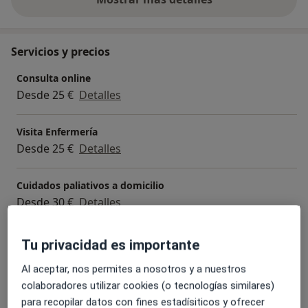
sobre la experiencia
Servicios y precios
Consulta online
Desde 25 €
Detalles
Visita Enfermería
Desde 25 €
Detalles
Cuidados paliativos a domicilio
Desde 30 €
Detalles
Cuidados paliativos con cronicidad avanzada
Tu privacidad es importante
Desde 30 €
Detalles
Al aceptar, nos permites a nosotros y a nuestros
colaboradores utilizar cookies (o tecnologías similares)
Seguimiento online
para recopilar datos con fines estadísiticos y ofrecer