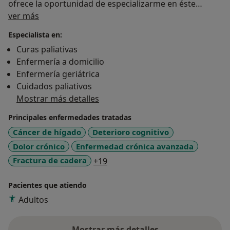
ofrece la oportunidad de especializarme en éste
Sobre mí
ámbito de la oncología y de el acompañamiento de
ver más
pacientes en situación de final de vida y sus familias.
Especialista en:
En por éste motivo que, actualmente, combino mi
Curas paliativas
trabajo en equipo de Paliativos PADES con mis
Enfermería a domicilio
consultas privadas.
Enfermería geriátrica
Cuidados paliativos
Mostrar más detalles
Principales enfermedades tratadas
Cáncer de hígado
Deterioro cognitivo
Dolor crónico
Enfermedad crónica avanzada
a11y_sr_more_diseases
Fractura de cadera
+19
Pacientes que atiendo
Adultos
Mostrar más detalles