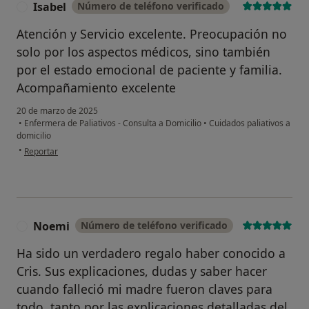
Isabel
Número de teléfono verificado
I
Atención y Servicio excelente. Preocupación no
solo por los aspectos médicos, sino también
por el estado emocional de paciente y familia.
Acompañamiento excelente
20 de marzo de 2025
•
Enfermera de Paliativos - Consulta a Domicilio
•
Cuidados paliativos a
domicilio
en opinión del usuario Isabel
•
Reportar
Noemi
Número de teléfono verificado
N
Ha sido un verdadero regalo haber conocido a
Cris. Sus explicaciones, dudas y saber hacer
cuando falleció mi madre fueron claves para
todo, tanto por las explicaciones detalladas del