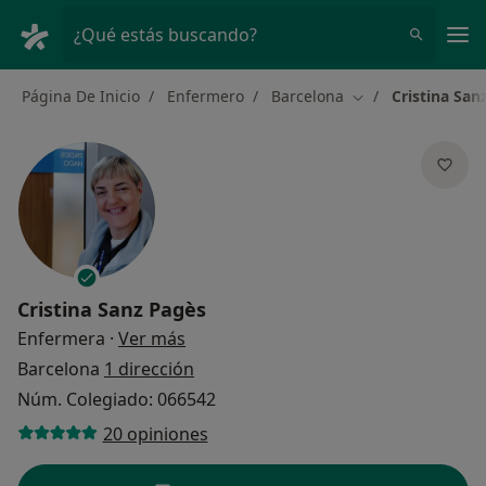
Men
¿Qué estás buscando?
Página De Inicio
Enfermero
Barcelona
Cristina San
Cambiar de ciuda
Cristina Sanz Pagès
sobre las especializaciones
Enfermera
·
Ver más
Barcelona
1 dirección
Núm. Colegiado: 066542
20 opiniones