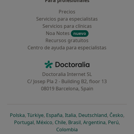
Para profesionales
Precios
Servicios para especialistas
Servicios para clínicas
Noa Notes
nuevo
Recursos gratuitos
Centro de ayuda para especialistas
Contacto
Doctoralia - Página de inicio
Doctoralia Internet SL
C/ Josep Pla 2 - Building B2, floor 13
08019 Barcelona, Spain
se abre en una nueva pestaña
se abre en una nueva pestaña
se abre en una nueva pestaña
se abre en una nueva pes
se abre en 
se a
Polska
,
Türkiye
,
España
,
Italia
,
Deutschland
,
Česko
,
se abre en una nueva pestaña
se abre en una nueva pestaña
se abre en una nueva pestaña
se abre en una nueva p
se abre en 
se abr
Portugal
,
México
,
Chile
,
Brasil
,
Argentina
,
Perú
,
se abre en una nueva pe
Colombia