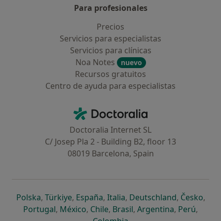
Para profesionales
Precios
Servicios para especialistas
Servicios para clínicas
Noa Notes
nuevo
Recursos gratuitos
Centro de ayuda para especialistas
Contacto
Doctoralia - Página de inicio
Doctoralia Internet SL
C/ Josep Pla 2 - Building B2, floor 13
08019 Barcelona, Spain
se abre en una nueva pestaña
se abre en una nueva pestaña
se abre en una nueva pestaña
se abre en una nueva pes
se abre en 
se a
Polska
,
Türkiye
,
España
,
Italia
,
Deutschland
,
Česko
,
se abre en una nueva pestaña
se abre en una nueva pestaña
se abre en una nueva pestaña
se abre en una nueva p
se abre en 
se abr
Portugal
,
México
,
Chile
,
Brasil
,
Argentina
,
Perú
,
se abre en una nueva pe