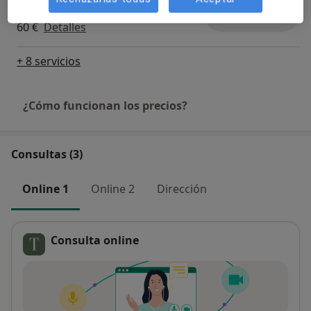
comunicación y habilidades sociales
Reservar cita
60 €
Detalles
+ 8 servicios
¿Cómo funcionan los precios?
Consultas (3)
Online 1
Online 2
Dirección
Consulta online