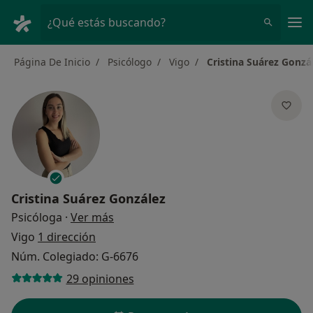
Men
¿Qué estás buscando?
Página De Inicio
Psicólogo
Vigo
Cristina Suárez Gonzá
Cristina Suárez González
sobre las especializaciones
Psicóloga
·
Ver más
Vigo
1 dirección
Núm. Colegiado: G-6676
29 opiniones