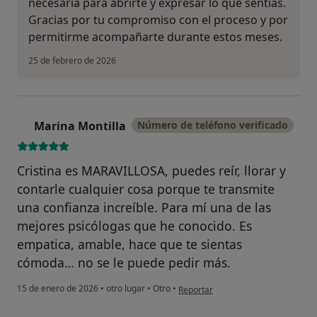
necesaria para abrirte y expresar lo que sentías.
Gracias por tu compromiso con el proceso y por
permitirme acompañarte durante estos meses.
25 de febrero de 2026
Marina Montilla
Número de teléfono verificado
M
Cristina es MARAVILLOSA, puedes reír, llorar y
contarle cualquier cosa porque te transmite
una confianza increíble. Para mí una de las
mejores psicólogas que he conocido. Es
empatica, amable, hace que te sientas
cómoda… no se le puede pedir más.
en opinión del usuario Marina Mont
15 de enero de 2026
•
otro lugar
•
Otro
•
Reportar