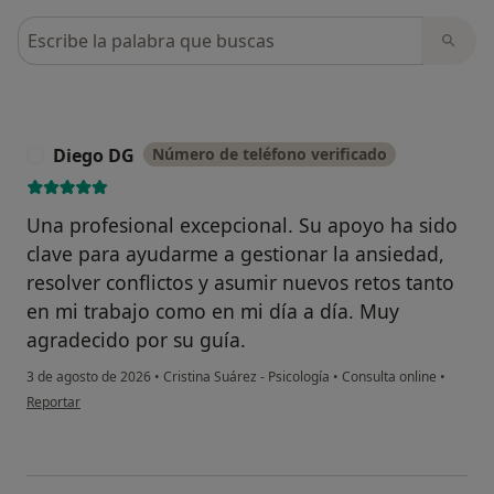
Busca en opiniones
Diego DG
Número de teléfono verificado
D
Una profesional excepcional. Su apoyo ha sido
clave para ayudarme a gestionar la ansiedad,
resolver conflictos y asumir nuevos retos tanto
en mi trabajo como en mi día a día. Muy
agradecido por su guía.
3 de agosto de 2026
•
Cristina Suárez - Psicología
•
Consulta online
•
en opinión del usuario Diego DG
Reportar