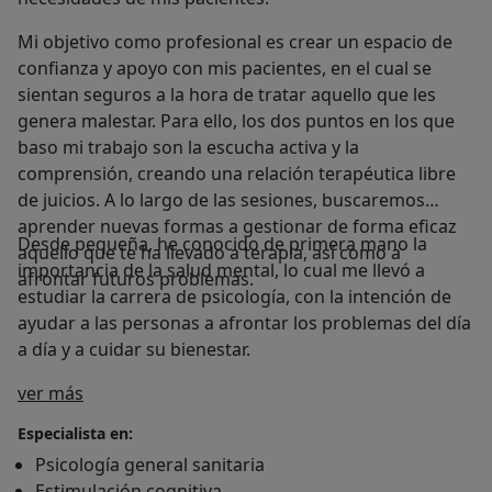
Mi objetivo como profesional es crear un espacio de
confianza y apoyo con mis pacientes, en el cual se
sientan seguros a la hora de tratar aquello que les
genera malestar. Para ello, los dos puntos en los que
baso mi trabajo son la escucha activa y la
comprensión, creando una relación terapéutica libre
de juicios. A lo largo de las sesiones, buscaremos
aprender nuevas formas a gestionar de forma eficaz
Desde pequeña, he conocido de primera mano la
aquello que te ha llevado a terapia, así como a
importancia de la salud mental, lo cual me llevó a
afrontar futuros problemas.
estudiar la carrera de psicología, con la intención de
ayudar a las personas a afrontar los problemas del día
a día y a cuidar su bienestar.
Sobre mí
ver más
Especialista en:
Psicología general sanitaria
Estimulación cognitiva