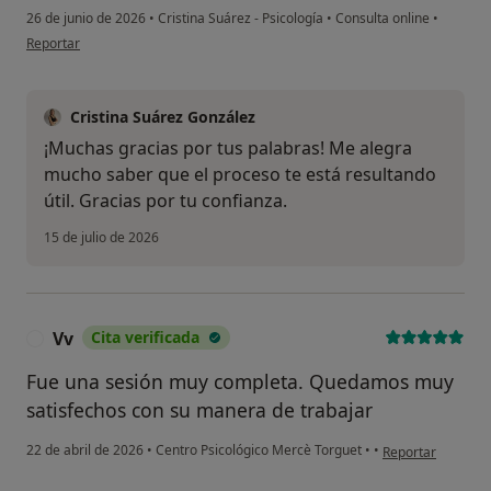
26 de junio de 2026
•
Cristina Suárez - Psicología
•
Consulta online
•
en opinión del usuario Fernando
Reportar
Cristina Suárez González
¡Muchas gracias por tus palabras! Me alegra
mucho saber que el proceso te está resultando
útil. Gracias por tu confianza.
15 de julio de 2026
Vv
Cita verificada
V
Fue una sesión muy completa. Quedamos muy
satisfechos con su manera de trabajar
en opinión del us
22 de abril de 2026
•
Centro Psicológico Mercè Torguet
•
•
Reportar