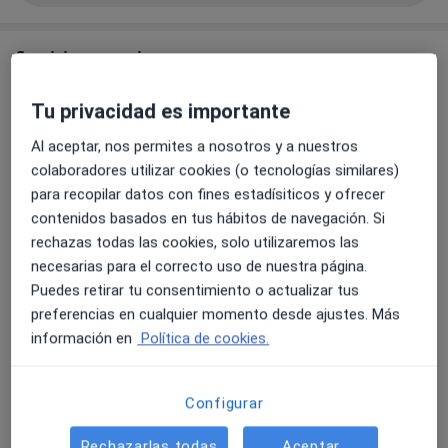
Servicios y precios
Consulta online
Tu privacidad es importante
Reservar cita
60 €
Detalles
Al aceptar, nos permites a nosotros y a nuestros
colaboradores utilizar cookies (o tecnologías similares)
Consulta de Psicología Sanitaria
para recopilar datos con fines estadísiticos y ofrecer
Reservar cita
60 €
Detalles
contenidos basados en tus hábitos de navegación. Si
rechazas todas las cookies, solo utilizaremos las
Diagnóstico y tratamiento para
necesarias para el correcto uso de nuestra página.
trastornos de ansiedad
Reservar cita
Puedes retirar tu consentimiento o actualizar tus
60 €
Detalles
preferencias en cualquier momento desde ajustes. Más
información en
Política de cookies.
Estimulación cognitiva
Reservar cita
60 €
Detalles
Configurar
Estrategias terapéuticas en
Rechazarlas todas
Aceptar