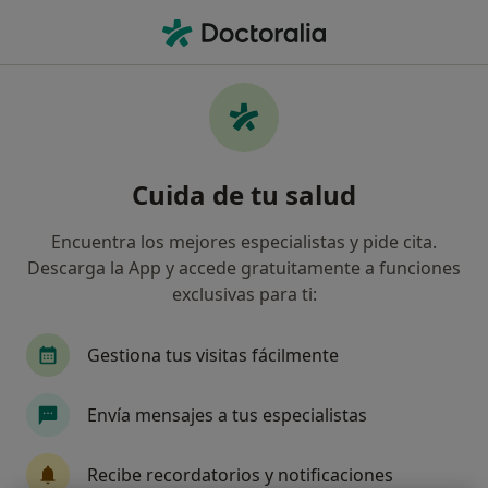
Men
Dentista Infantil • Lloret de Mar, Girona
Filtros
Seguro
Mapa
Dentistas infantiles de Divina Pastora en
Cuida de tu salud
Lloret de Mar
Así organizamos los resultados
Encuentra los mejores especialistas y pide cita.
Descarga la App y accede gratuitamente a funciones
exclusivas para ti:
Gestiona tus visitas fácilmente
Envía mensajes a tus especialistas
Laura Obradors
Recibe recordatorios y notificaciones
·
Ver más
Dentista infantil, Dentista