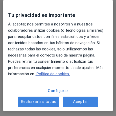
51 opiniones
Tu privacidad es importante
Carrer Sant Josep 64, Lloret de Mar
•
Mapa
4.6 y 4.8 de valoración media en Google Play y Apple
Abaden Dentistas - Lloret de Mar
Al aceptar, nos permites a nosotros y a nuestros
Store
Primera visita Odontología Pediátrica
Precio sin especificar
colaboradores utilizar cookies (o tecnologías similares)
para recopilar datos con fines estadísiticos y ofrecer
Este especialista no ofrece reserva de cita online en esta dirección.
contenidos basados en tus hábitos de navegación. Si
Pedir una cita
rechazas todas las cookies, solo utilizaremos las
necesarias para el correcto uso de nuestra página.
Puedes retirar tu consentimiento o actualizar tus
preferencias en cualquier momento desde ajustes. Más
Especialistas disponibles
información en
Política de cookies.
Estos especialistas se encuentran fuera de Lloret de
Mar, Girona, en zonas cercanas a tu búsqueda
Configurar
Rechazarlas todas
Aceptar