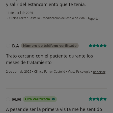
y salir del estancamiento que te tenía.
11 de abril de 2025
en opinión del usu
•
Clínica Ferrer Castelló
•
Modificación del estilo de vida
•
Reportar
B.A
Número de teléfono verificado
B
Trato cercano con el paciente durante los
meses de tratamiento
en opinión del
2 de abril de 2025
•
Clínica Ferrer Castelló
•
Visita Psicología
•
Reportar
M.M
Cita verificada
M
A pesar de ser la primera visita me he sentido