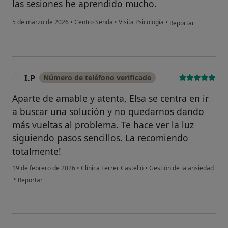
las sesiones he aprendido mucho.
en opinión del usuar
5 de marzo de 2026
•
Centro Senda
•
Visita Psicología
•
Reportar
I.P
Número de teléfono verificado
I
Aparte de amable y atenta, Elsa se centra en ir
a buscar una solución y no quedarnos dando
más vueltas al problema. Te hace ver la luz
siguiendo pasos sencillos. La recomiendo
totalmente!
19 de febrero de 2026
•
Clínica Ferrer Castelló
•
Gestión de la ansiedad
en opinión del usuario I.P
•
Reportar