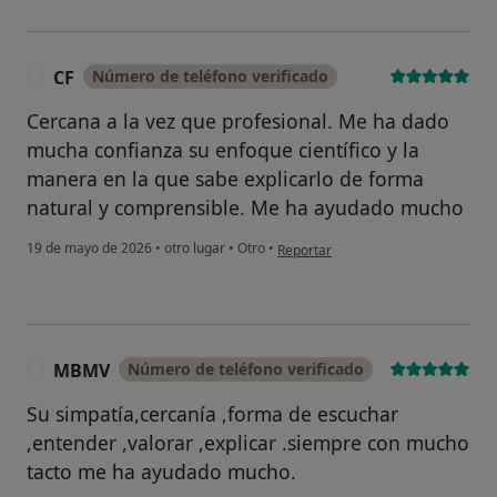
CF
Número de teléfono verificado
C
Cercana a la vez que profesional. Me ha dado
mucha confianza su enfoque científico y la
manera en la que sabe explicarlo de forma
natural y comprensible. Me ha ayudado mucho
en opinión del usuario CF
19 de mayo de 2026
•
otro lugar
•
Otro
•
Reportar
MBMV
Número de teléfono verificado
M
Su simpatía,cercanía ,forma de escuchar
,entender ,valorar ,explicar .siempre con mucho
tacto me ha ayudado mucho.