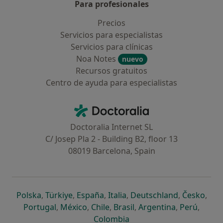
Para profesionales
Precios
Servicios para especialistas
Servicios para clínicas
Noa Notes
nuevo
Recursos gratuitos
Centro de ayuda para especialistas
Contacto
Doctoralia - Página de inicio
Doctoralia Internet SL
C/ Josep Pla 2 - Building B2, floor 13
08019 Barcelona, Spain
se abre en una nueva pestaña
se abre en una nueva pestaña
se abre en una nueva pestaña
se abre en una nueva pes
se abre en 
se a
Polska
,
Türkiye
,
España
,
Italia
,
Deutschland
,
Česko
,
se abre en una nueva pestaña
se abre en una nueva pestaña
se abre en una nueva pestaña
se abre en una nueva p
se abre en 
se abr
Portugal
,
México
,
Chile
,
Brasil
,
Argentina
,
Perú
,
se abre en una nueva pe
Colombia