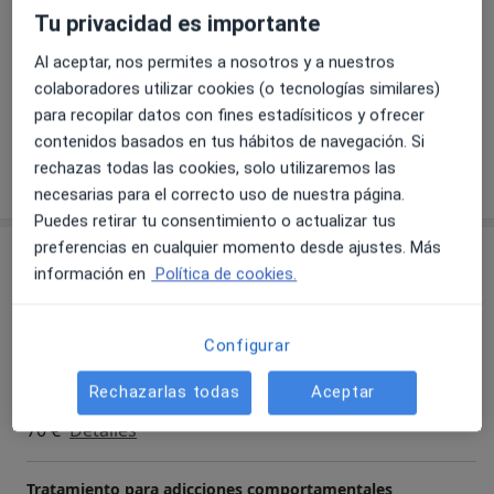
Niños
Tu privacidad es importante
- Actualmente ejerciendo de psicoterapeuta en el
Tipos de consulta
Centro Senda y en la Clínica Ferrer Castelló, además de
Al aceptar, nos permites a nosotros y a nuestros
Presencial
Ver direcciones (2)
atender en mi consulta online
colaboradores utilizar cookies (o tecnologías similares)
- Formación continua en diferentes áreas: Trastorno
Videoconsulta
Ver calendario online
para recopilar datos con fines estadísiticos y ofrecer
del Espectro Autista (TEA), Trastorno por Déficit de
contenidos basados en tus hábitos de navegación. Si
Atención e Hiperactividad (TDAH), conductas
rechazas todas las cookies, solo utilizaremos las
Mostrar más detalles
sobre la experiencia
disruptivas, autoestima, duelo, Trastorno de Estrés
necesarias para el correcto uso de nuestra página.
Postraumático (TEPT), Trastorno Obsesivo Compulsivo
Puedes retirar tu consentimiento o actualizar tus
(TOC), depresión, ansiedad, Terapia de Aceptación y
preferencias en cualquier momento desde ajustes. Más
Servicios y precios
Compromiso (ACT), Análisis Funcional de la Conducta,
información en
Política de cookies.
prevención del suicidio, psicoterapia online, rumia...
Consulta online
60 €
Detalles
Configurar
Tratamiento para dificultades de ansiedad en
Rechazarlas todas
Aceptar
progenitores
70 €
Detalles
Tratamiento para adicciones comportamentales