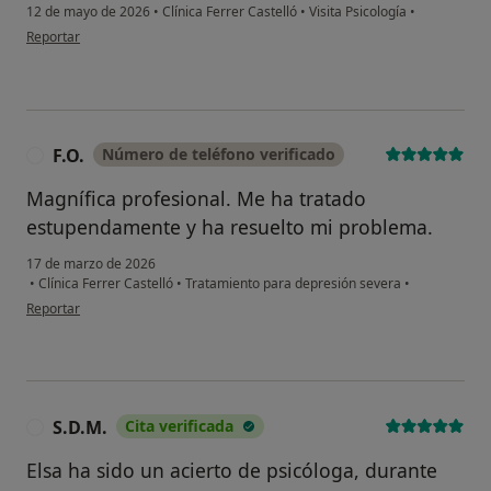
12 de mayo de 2026
•
Clínica Ferrer Castelló
•
Visita Psicología
•
en opinión del usuario MBMV
Reportar
F.O.
Número de teléfono verificado
F
Magnífica profesional. Me ha tratado
estupendamente y ha resuelto mi problema.
17 de marzo de 2026
•
Clínica Ferrer Castelló
•
Tratamiento para depresión severa
•
en opinión del usuario F.O.
Reportar
S.D.M.
Cita verificada
S
Elsa ha sido un acierto de psicóloga, durante