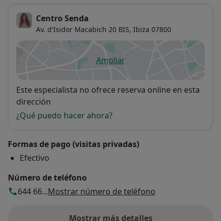
Centro Senda
Av. d'Isidor Macabich 20 BIS,
Ibiza
07800
Ampliar
se abre en una nueva pestañ
Disponibilidad
Este especialista no ofrece reserva online en esta
dirección
¿Qué puedo hacer ahora?
Formas de pago (visitas privadas)
Efectivo
Número de teléfono
644 66...
Mostrar número de teléfono
Mostrar más detalles