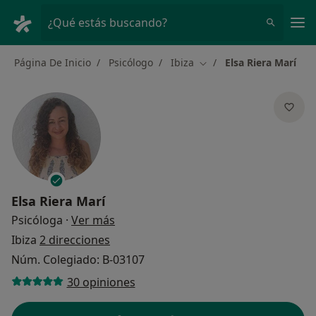
Men
¿Qué estás buscando?
Página De Inicio
Psicólogo
Ibiza
Elsa Riera Marí
Cambiar de ciudad
Elsa Riera Marí
sobre las especializaciones
Psicóloga
·
Ver más
Ibiza
2 direcciones
Núm. Colegiado: B-03107
30 opiniones