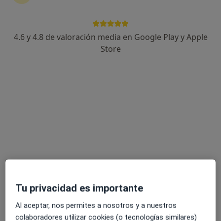
4.6 y 4.8 de valoración media en Google Play y Apple
Óscar García López
Store
·
Ver más
Psicólogo
15 opiniones
Dirección
Online
Carrer de la Democràcia 87, Valencia
•
Mapa
Consulta C/ Democracia
Consulta online
60 €
Este especialista no ofrece reserva de cita online en esta dirección.
Tu privacidad es importante
Pedir una cita
Al aceptar, nos permites a nosotros y a nuestros
colaboradores utilizar cookies (o tecnologías similares)