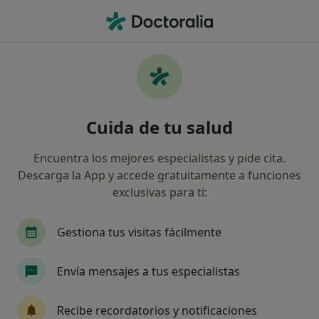
Men
Ansiedad Repetitiva • Aldaia, Valencia
Filtros
• 1
Mapa
Especialistas en Ansiedad repetitiva en
Cuida de tu salud
Aldaia
Así organizamos los resultados
Encuentra los mejores especialistas y pide cita.
Descarga la App y accede gratuitamente a funciones
exclusivas para ti:
¿Qué especialidad estás buscando?
Psicólogo
Gestiona tus visitas fácilmente
Envía mensajes a tus especialistas
Recibe recordatorios y notificaciones