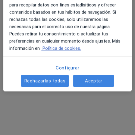
para recopilar datos con fines estadísiticos y ofrecer
contenidos basados en tus hábitos de navegación. Si
rechazas todas las cookies, solo utilizaremos las
necesarias para el correcto uso de nuestra página.
Puedes retirar tu consentimiento o actualizar tus
preferencias en cualquier momento desde ajustes. Más
información en
Política de cookies.
Natalia Peña Guillén
·
Ver más
Psicóloga
6 opiniones
Configurar
Carrer del Doctor Nicasi Benlloch, 128, Valencia
•
Mapa
Rechazarlas todas
Aceptar
Consulta privada
Consulta online
50 €
Este especialista no ofrece reserva de cita online en esta dirección.
Pedir una cita