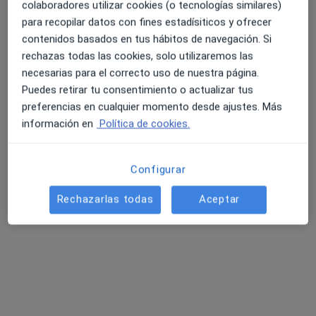
colaboradores utilizar cookies (o tecnologías similares)
para recopilar datos con fines estadísiticos y ofrecer
contenidos basados en tus hábitos de navegación. Si
4.6 y 4.8 de valoración media en Google Play y Apple
rechazas todas las cookies, solo utilizaremos las
Dr. Juan Pablo Baldivieso Achá
Store
necesarias para el correcto uso de nuestra página.
·
Ver más
Reumatólogo
Puedes retirar tu consentimiento o actualizar tus
58 opiniones
preferencias en cualquier momento desde ajustes. Más
información en
Política de cookies.
Dirección
Online
Configurar
Calle Maestro Francisco Vila 35, Puente Genil
•
Mapa
Avantia Salud - Hospital de Día
Rechazarlas todas
Aceptar
Primera visita Reumatología
Precio sin especificar
Este especialista no ofrece reserva de cita online en esta dirección.
Pedir una cita