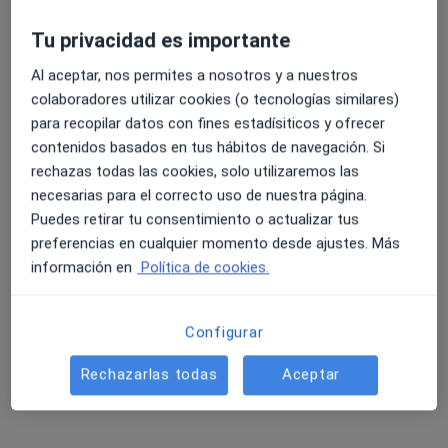
Tu privacidad es importante
4.6 y 4.8 de valoración media en Google Play y Apple
Al aceptar, nos permites a nosotros y a nuestros
Dr. Fermin Espin Morales
Store
colaboradores utilizar cookies (o tecnologías similares)
para recopilar datos con fines estadísiticos y ofrecer
·
Ver más
Oftalmólogo, Oftalmólogo infantil
contenidos basados en tus hábitos de navegación. Si
206 opiniones
rechazas todas las cookies, solo utilizaremos las
necesarias para el correcto uso de nuestra página.
Dirección
Online
Puedes retirar tu consentimiento o actualizar tus
preferencias en cualquier momento desde ajustes. Más
Plaza Pintor Inocencio Medina Vera 1, Murcia
•
Mapa
información en
Política de cookies.
Centro Médico Vistalegre
Primera visita Oftalmología
100 €
Configurar
Este especialista no ofrece reserva de cita online en esta dirección.
Rechazarlas todas
Aceptar
Pedir una cita