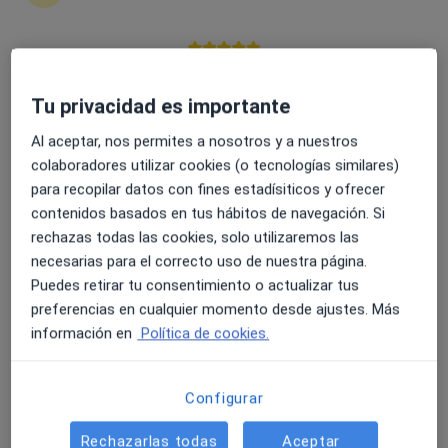
4.6 y 4.8 de valoración media en Google Play y Apple
Store
Opción de pago online
Tu privacidad es importante
Marina Querol Gavalda
Al aceptar, nos permites a nosotros y a nuestros
·
Ver más
Podóloga
colaboradores utilizar cookies (o tecnologías similares)
29 opiniones
para recopilar datos con fines estadísiticos y ofrecer
Av. del Dr. Ferran, 73, Sant Carles de la Ràpita
•
Mapa
contenidos basados en tus hábitos de navegación. Si
IME Institut Mèdic Especialitzat Montsiá Salut
rechazas todas las cookies, solo utilizaremos las
necesarias para el correcto uso de nuestra página.
Primera visita Podología
50 €
Puedes retirar tu consentimiento o actualizar tus
Este especialista no ofrece reserva de cita online en esta dirección.
preferencias en cualquier momento desde ajustes. Más
información en
Política de cookies.
Pedir una cita
Configurar
Rechazarlas todas
Aceptar