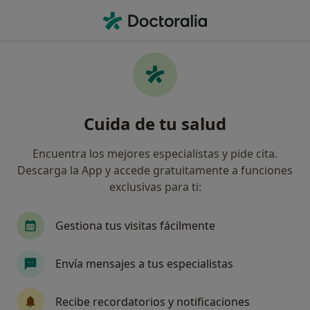
Men
Callos Y Callosidades Quiropodia • Sant Carles de la Ràpita, Tarragona
Filtros
• 1
Seguro
Mapa
Especialistas en Callos y callosidades
Cuida de tu salud
(Quiropodia) en Sant Carles de la Ràpita
Así organizamos los resultados
Encuentra los mejores especialistas y pide cita.
Descarga la App y accede gratuitamente a funciones
exclusivas para ti:
¿Qué especialidad estás buscando?
Angiólogo y cirujano vascular
Cirujano genera
Gestiona tus visitas fácilmente
Envía mensajes a tus especialistas
Recibe recordatorios y notificaciones