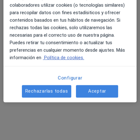
colaboradores utilizar cookies (o tecnologías similares)
para recopilar datos con fines estadísiticos y ofrecer
contenidos basados en tus hábitos de navegación. Si
4.6 y 4.8 de valoración media en Google Play y Apple
rechazas todas las cookies, solo utilizaremos las
Dr. Manuel García Redondo
Store
necesarias para el correcto uso de nuestra página.
·
Ver más
Cirujano general
Puedes retirar tu consentimiento o actualizar tus
C. Conde de Barcelona, 32, El Ejido
•
Mapa
preferencias en cualquier momento desde ajustes. Más
HLA El Ejido
información en
Política de cookies.
Consulta online
Precio sin especificar
Este especialista no ofrece reserva de cita online en esta dirección.
Configurar
Pedir una cita
Rechazarlas todas
Aceptar