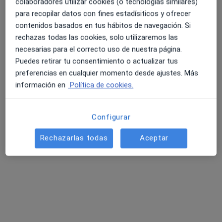
colaboradores utilizar cookies (o tecnologías similares)
para recopilar datos con fines estadísiticos y ofrecer
Berta Roca Rodríguez
contenidos basados en tus hábitos de navegación. Si
·
Ver más
4.6 y 4.8 de valoración media en Google Play y Apple
Psicóloga
rechazas todas las cookies, solo utilizaremos las
11 opiniones
Store
necesarias para el correcto uso de nuestra página.
Puedes retirar tu consentimiento o actualizar tus
Dirección
Online
preferencias en cualquier momento desde ajustes. Más
información en
Política de cookies.
C/CuñatCortés n8, Chiva,
•
Mapa
Consulta presencial - Chiva
Configurar
Primera visita Psicología
50 €
Rechazarlas todas
Aceptar
Este especialista no ofrece reserva de cita online en esta dirección.
Pedir una cita
Búsquedas relacionadas