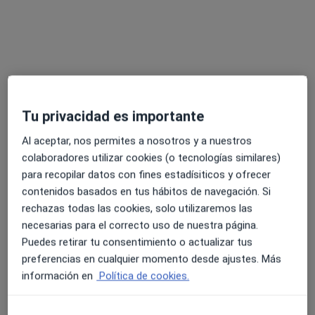
Este especialista no ofrece reserva de cita online en esta dirección.
Pedir una cita
Tu privacidad es importante
Al aceptar, nos permites a nosotros y a nuestros
colaboradores utilizar cookies (o tecnologías similares)
para recopilar datos con fines estadísiticos y ofrecer
contenidos basados en tus hábitos de navegación. Si
Opción de pago online
rechazas todas las cookies, solo utilizaremos las
Julia Arévalo Ríos
necesarias para el correcto uso de nuestra página.
·
Ver más
Psicóloga
Puedes retirar tu consentimiento o actualizar tus
9 opiniones
preferencias en cualquier momento desde ajustes. Más
información en
Política de cookies.
Dirección
Online