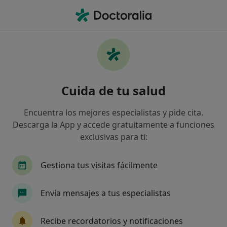
Men
Diabetes Gestacional • Talavera de la Reina, Toledo
Filtros
• 1
Seguro
Mapa
Especialistas en Diabetes gestacional en
Cuida de tu salud
Talavera de la Reina
Así organizamos los resultados
Encuentra los mejores especialistas y pide cita.
Descarga la App y accede gratuitamente a funciones
exclusivas para ti:
¿Qué especialidad estás buscando?
Psicólogo
Endocrino
Psicólogo infantil
Gestiona tus visitas fácilmente
Envía mensajes a tus especialistas
Recibe recordatorios y notificaciones