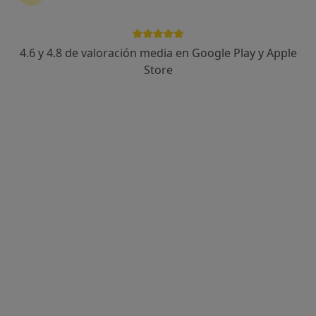
4.6 y 4.8 de valoración media en Google Play y Apple
Store
Opción de pago online
Patricia Cano García
·
Ver más
Psicóloga infantil, Psicóloga
101 opiniones
Dirección
Online
Avenida del Príncipe Felipe 51, Talavera de la Reina
•
Mapa
Centro de Psicología y Logopedia REVOLUCIONA
Primera visita Psicología
40 €
Este especialista no ofrece reserva de cita online en esta dirección.
Pedir una cita