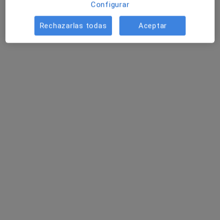
Configurar
Avenida del Príncipe Felipe 51, Talavera de la Reina
•
Mapa
Centro de Psicología y Logopedia REVOLUCIONA
Rechazarlas todas
Aceptar
Primera visita Psicología
40 €
Este especialista no ofrece reserva de cita online en esta dirección.
Pedir una cita
Opción de pago online
Paula Calvo Manzano
·
Ver más
Psicóloga