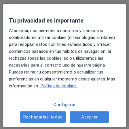
Tu privacidad es importante
Al aceptar, nos permites a nosotros y a nuestros
colaboradores utilizar cookies (o tecnologías similares)
para recopilar datos con fines estadísiticos y ofrecer
Clínica Dental Alemán - German
contenidos basados en tus hábitos de navegación. Si
International Dental Clinic
rechazas todas las cookies, solo utilizaremos las
Dentista
necesarias para el correcto uso de nuestra página.
56 opiniones
Puedes retirar tu consentimiento o actualizar tus
preferencias en cualquier momento desde ajustes. Más
Avinguda Mila Reial 133, Valencia
•
Mapa
información en
Política de cookies.
Clínica Dental Alemán - German International Dental Clinic
Primera visita Odontología
Mostrar más servicios
Configurar
Rechazarlas todas
Aceptar
Dr. Sam Djafari
Dr. Saman Djafari
Dr. Ghassem Djafari