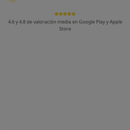
4.6 y 4.8 de valoración media en Google Play y Apple
Dr. Sam Djafari
Store
·
Ver más
Dentista
57 opiniones
Dirección
Online
Avinguda Mila Reial 133, Valencia
•
Mapa
Clínica Dental Alemán - German International Dental Clinic
Primera visita Odontología
50 €
Este especialista no ofrece reserva de cita online en esta dirección.
Pedir una cita