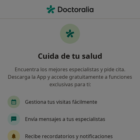
Men
Dientes Desalineados • La Cañada, Valencia
Filtros
• 1
Seguro
Mapa
Especialistas en Dientes desalineados en La
Cuida de tu salud
Cañada
Así organizamos los resultados
Encuentra los mejores especialistas y pide cita.
Descarga la App y accede gratuitamente a funciones
exclusivas para ti:
¿Qué especialidad estás buscando?
Dentista
Gestiona tus visitas fácilmente
Envía mensajes a tus especialistas
Recibe recordatorios y notificaciones