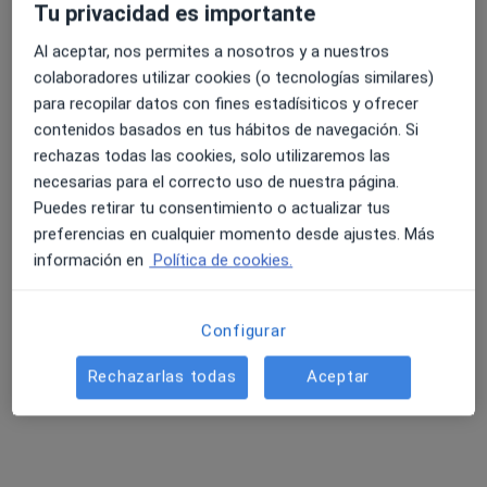
Tu privacidad es importante
Al aceptar, nos permites a nosotros y a nuestros
colaboradores utilizar cookies (o tecnologías similares)
4.6 y 4.8 de valoración media en Google Play y Apple
para recopilar datos con fines estadísiticos y ofrecer
Store
Opción de pago online
contenidos basados en tus hábitos de navegación. Si
Dra. Maria Luisa Gomez Grande
rechazas todas las cookies, solo utilizaremos las
·
Ver más
Intensivista, Médica general, Médica estética
necesarias para el correcto uso de nuestra página.
60 opiniones
Puedes retirar tu consentimiento o actualizar tus
preferencias en cualquier momento desde ajustes. Más
Dirección
Online
información en
Política de cookies.
Carretera Toledo 26, Ciudad Real
•
Mapa
Configurar
CONSULTA PRESENCIAL DRA. MARIA LUISA GOMEZ GRANDE
Aerosolterapia
70 €
Rechazarlas todas
Aceptar
Este especialista no ofrece reserva de cita online en esta dirección.
Pedir una cita