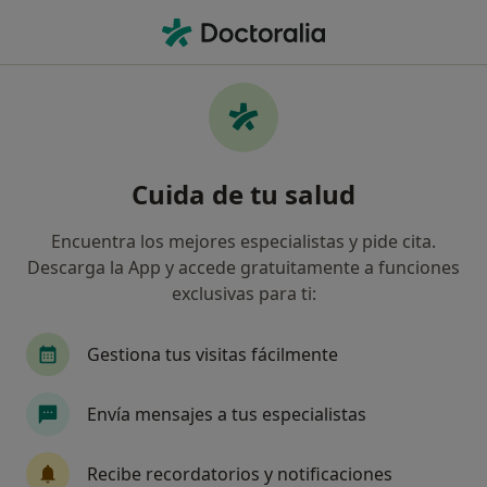
Men
Hipoplasia De Pómulos • Donostia-San Sebastián, Guipúzcoa
Filtros
• 1
Seguro
Mapa
Especialistas en Hipoplasia de pómulos en
Cuida de tu salud
Donostia-San Sebastián
Así organizamos los resultados
Encuentra los mejores especialistas y pide cita.
Descarga la App y accede gratuitamente a funciones
exclusivas para ti:
¿Qué especialidad estás buscando?
Médico estético
Cirujano plástico
Médico 
Gestiona tus visitas fácilmente
Envía mensajes a tus especialistas
Recibe recordatorios y notificaciones