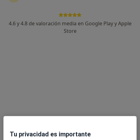
4.6 y 4.8 de valoración media en Google Play y Apple
Store
Perfil nuevo
Opción de pago online
Dra. Cristina Arrieta
·
Ver más
Médica estética
9 opiniones
Zuatzu Kalea 8, Donostia-San Sebastián
•
Mapa
Cristina Arrieta clínica Sendagrup
Aplicación de neurotoxina en arrugas de expresión (entrecejo, frente y patas de gallo)
desde 360 €
Este especialista no ofrece reserva de cita online en esta dirección.
Pedir una cita
Tu privacidad es importante