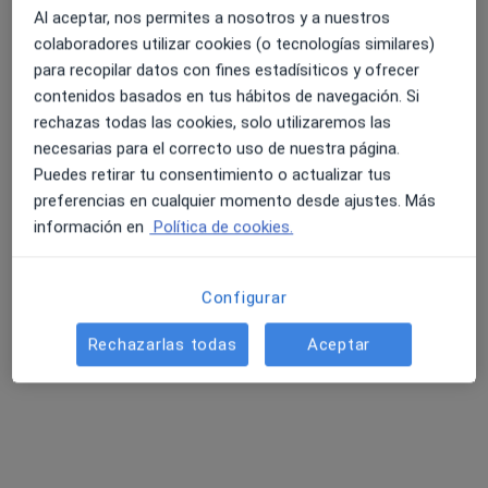
Al aceptar, nos permites a nosotros y a nuestros
colaboradores utilizar cookies (o tecnologías similares)
para recopilar datos con fines estadísiticos y ofrecer
contenidos basados en tus hábitos de navegación. Si
rechazas todas las cookies, solo utilizaremos las
Dra. Carla Isturitz
necesarias para el correcto uso de nuestra página.
·
Ver más
Médica estética
Puedes retirar tu consentimiento o actualizar tus
6 opiniones
preferencias en cualquier momento desde ajustes. Más
Avenida Sancho el Sabio 5, Donostia-San Sebastián
•
Mapa
información en
Política de cookies.
Clínica Isturitz
Visitas sucesivas Medicina Estética y Cirugía Cosmética
desde 40 €
Configurar
Este especialista no ofrece reserva de cita online en esta dirección.
Rechazarlas todas
Aceptar
Pedir una cita