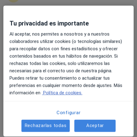
4.6 y 4.8 de valoración media en Google Play y Apple
Tu privacidad es importante
Dr. Emili Masferrer i Niubò
Store
Al aceptar, nos permites a nosotros y a nuestros
·
Ver más
Dermatólogo
colaboradores utilizar cookies (o tecnologías similares)
6 opiniones
para recopilar datos con fines estadísiticos y ofrecer
contenidos basados en tus hábitos de navegación. Si
Ps. Comte Vilardaga, 118, Sant Feliu de Llobregat
•
Mapa
rechazas todas las cookies, solo utilizaremos las
Centre Mèdic Sant Feliu
necesarias para el correcto uso de nuestra página.
Cirugía de Mohs
desde 1.700 €
Puedes retirar tu consentimiento o actualizar tus
Este especialista no ofrece reserva de cita online en esta dirección.
preferencias en cualquier momento desde ajustes. Más
información en
Política de cookies.
Pedir una cita
Configurar
Rechazarlas todas
Aceptar