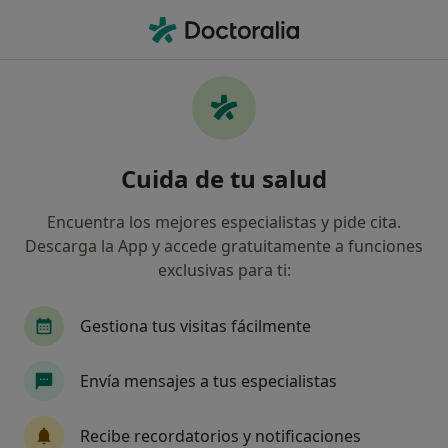
Men
Manchas En La Piel • Sant Feliu de Llobregat, Barcelona
Filtros
• 1
Seguro
Mapa
Especialistas en Manchas en la piel en Sant
Cuida de tu salud
Feliu de Llobregat
Así organizamos los resultados
Encuentra los mejores especialistas y pide cita.
Descarga la App y accede gratuitamente a funciones
exclusivas para ti:
¿Qué especialidad estás buscando?
Dermatólogo
Alergólogo
Analista clínico
Gestiona tus visitas fácilmente
Envía mensajes a tus especialistas
Recibe recordatorios y notificaciones