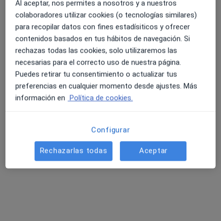
Al aceptar, nos permites a nosotros y a nuestros
colaboradores utilizar cookies (o tecnologías similares)
para recopilar datos con fines estadísiticos y ofrecer
4.6 y 4.8 de valoración media en Google Play y Apple
contenidos basados en tus hábitos de navegación. Si
Centro de Psicología Quiérete
Store
rechazas todas las cookies, solo utilizaremos las
Logopeda, Dietista nutricionista, Psicólogo
necesarias para el correcto uso de nuestra página.
139 opiniones
Puedes retirar tu consentimiento o actualizar tus
preferencias en cualquier momento desde ajustes. Más
Calle Sitio de Zaragoza 82, bajos, Bolaños de Calatrava
•
Mapa
información en
Política de cookies.
Centro de Psicología Quiérete
Visita Psicología
Servicio gratuito
Configurar
Mostrar más servicios
Ningún profesional de este centro tiene citas disponibles
Rechazarlas todas
Aceptar
Mostrar perfil