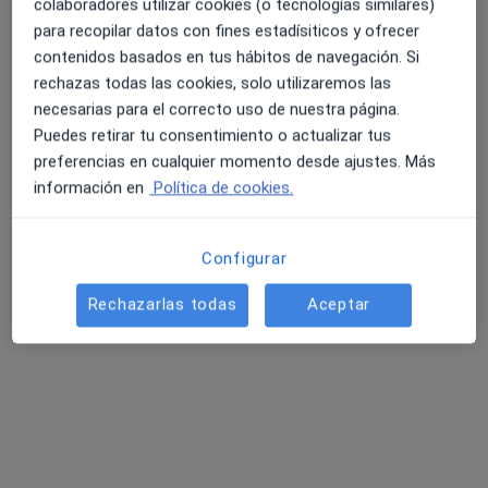
colaboradores utilizar cookies (o tecnologías similares)
para recopilar datos con fines estadísiticos y ofrecer
contenidos basados en tus hábitos de navegación. Si
4.6 y 4.8 de valoración media en Google Play y Apple
Dr. José Luis Cotrina Lino
rechazas todas las cookies, solo utilizaremos las
Store
necesarias para el correcto uso de nuestra página.
·
Ver más
Digestólogo
Puedes retirar tu consentimiento o actualizar tus
52 opiniones
preferencias en cualquier momento desde ajustes. Más
información en
Política de cookies.
Dirección
Online
Calle Jorge Juan 30, Cartagena
•
Mapa
Configurar
HOSPITAL VIRGEN DE LA CARIDAD
Rechazarlas todas
Aceptar
Consulta online
100 €
Este especialista no ofrece reserva de cita online en esta dirección.
Pedir una cita
Búsquedas relacionadas